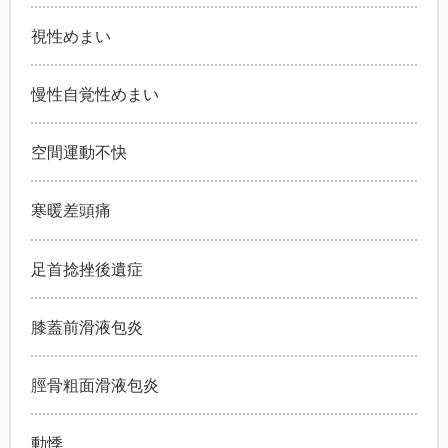
視性めまい
慢性自覚性めまい
空間運動不快
寒暖差頭痛
足首捻挫後遺症
膝蓋前滑液包炎
脛骨粗面滑液包炎
動悸