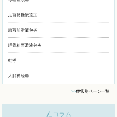
足首捻挫後遺症
膝蓋前滑液包炎
脛骨粗面滑液包炎
動悸
大腿神経痛
>>
症状別ページ一覧
コラム