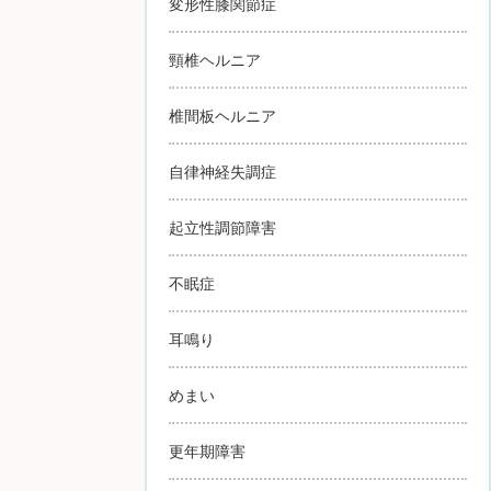
変形性膝関節症
頸椎ヘルニア
椎間板ヘルニア
自律神経失調症
起立性調節障害
不眠症
耳鳴り
めまい
更年期障害