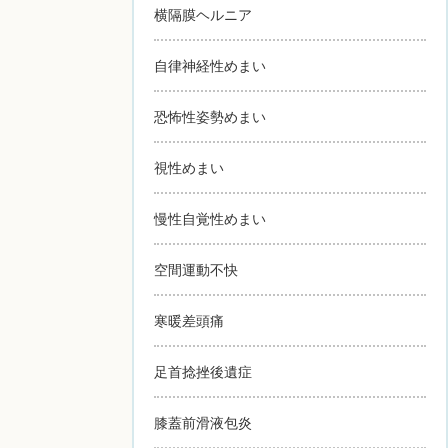
横隔膜ヘルニア
自律神経性めまい
恐怖性姿勢めまい
視性めまい
慢性自覚性めまい
空間運動不快
寒暖差頭痛
足首捻挫後遺症
膝蓋前滑液包炎