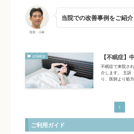
当院での改善事例をご紹介
院長：小林
【不眠症】
症例報告
不眠症で来院され
介します。 主訴
り、医師より処方
1
ご利用ガイド