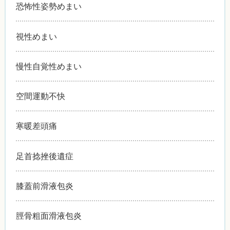
恐怖性姿勢めまい
視性めまい
慢性自覚性めまい
空間運動不快
寒暖差頭痛
足首捻挫後遺症
膝蓋前滑液包炎
脛骨粗面滑液包炎