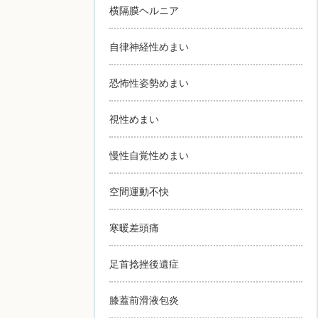
横隔膜ヘルニア
自律神経性めまい
恐怖性姿勢めまい
視性めまい
慢性自覚性めまい
空間運動不快
寒暖差頭痛
足首捻挫後遺症
膝蓋前滑液包炎