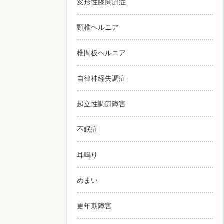
変形性膝関節症
頸椎ヘルニア
椎間板ヘルニア
自律神経失調症
起立性調節障害
不眠症
耳鳴り
めまい
更年期障害