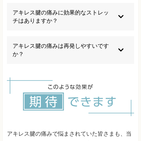
軽度なものは2-3週間程度で改善することが多い
ですが、慢性化したものでは1-2ヶ月以上かかる
アキレス腱の痛みに効果的なストレッ
こともあります。個人差や症状の程度により大き
チはありますか？
く異なります。
ふくらはぎのストレッチが効果的ですが、痛みが
ある急性期には避け、炎症が落ち着いてから段階
アキレス腱の痛みは再発しやすいです
的に行うことが大切です。専門家の指導を受ける
か？
ことをお勧めします。
根本的な原因が解決されていない場合や、予防策
を怠ると再発のリスクがあります。運動前の準備
運動や適切な靴選び、定期的なストレッチが予防
に重要です。
アキレス腱の痛みで悩まされていた皆さまも、当