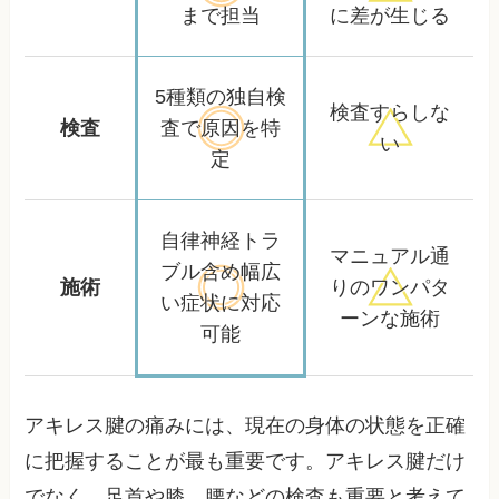
まで担当
に差が生じる
5種類の独自検
検査すらしな
検査
査で
原因を特
い
定
自律神経トラ
マニュアル通
ブル含め
幅広
施術
りの
ワンパタ
い症状に対応
ーンな施術
可能
アキレス腱の痛みには、現在の身体の状態を正確
に把握することが最も重要です。アキレス腱だけ
でなく、足首や膝、腰などの検査も重要と考えて