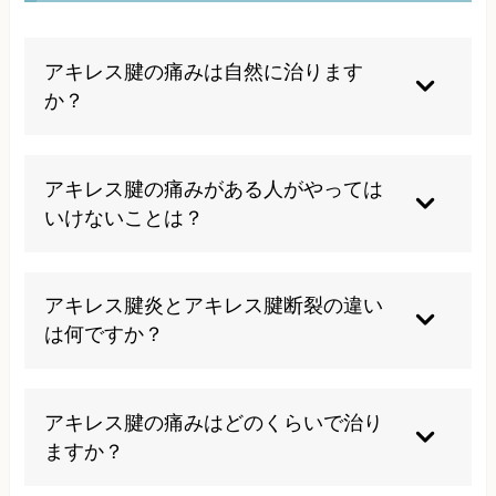
アキレス腱の痛みは自然に治ります
か？
軽度の炎症であれば適切な安静により自然治癒す
ることもありますが、慢性化したものや重度の損
アキレス腱の痛みがある人がやっては
傷は専門的な治療が必要です。早期の適切な対処
いけないことは？
が重要になります。
痛みを我慢しての運動継続、急激な動作、不適切
な靴の着用は避けるべきです。また、痛みがある
アキレス腱炎とアキレス腱断裂の違い
状態でのマッサージも炎症を悪化させる可能性が
は何ですか？
あります。
アキレス腱炎は腱の炎症による痛みですが、断裂
は腱が部分的または完全に切れた状態です。断裂
アキレス腱の痛みはどのくらいで治り
では歩行困難になることが多く、より緊急性の高
ますか？
い治療が必要です。