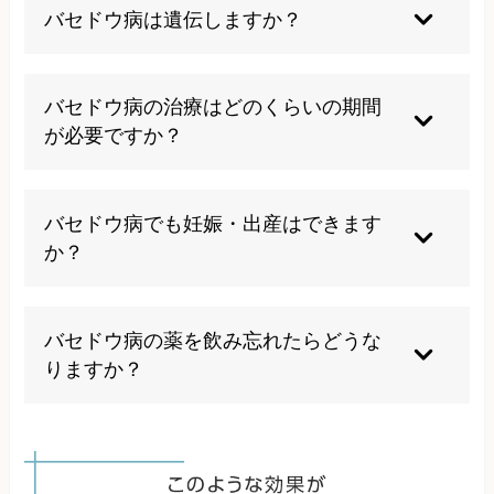
させる可能性があります。また、ヨウ素を多く含
バセドウ病は遺伝しますか？
む海藻類の過剰摂取や、医師の指示なく薬を中断
することは避けてください。規則正しい生活を心
バセドウ病には遺伝的要因が関与しており、家族
がけることが大切です。
に甲状腺疾患の患者がいると発症リスクが高くな
バセドウ病の治療はどのくらいの期間
ります。ただし、必ず遺伝するわけではなく、環
が必要ですか？
境要因も重要な役割を果たします。定期的な検査
により早期発見が可能です。
薬物治療の場合、症状の改善には約2ヶ月かか
り、寛解まで数年を要することが一般的です。個
バセドウ病でも妊娠・出産はできます
人差があり治療期間を予測することは困難です
か？
が、根気よく治療を続けることが重要です。当院
の施術と併用することで改善が早まる場合もあり
適切な治療を受けていれば妊娠・出産は可能で
ます。
す。ただし、妊娠中は薬の種類や量の調整が必要
バセドウ病の薬を飲み忘れたらどうな
で、専門医による慎重な管理のもとで妊娠計画を
りますか？
立てることが大切です。当院でも妊娠を希望され
る方のサポートを行っています。
1回程度の飲み忘れであれば大きな問題はありま
せんが、継続的な服薬の中断は症状の悪化や再発
につながります。飲み忘れに気づいたらできるだ