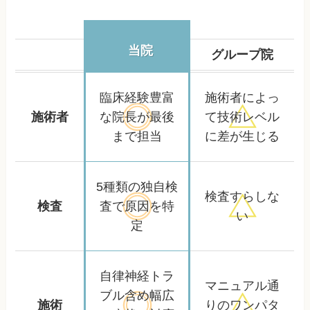
当院
グループ院
臨床経験豊富
施術者によっ
施術者
な院長が
最後
て
技術レベル
まで担当
に差が生じる
5種類の独自検
検査すらしな
検査
査で
原因を特
い
定
自律神経トラ
マニュアル通
ブル含め
幅広
施術
りの
ワンパタ