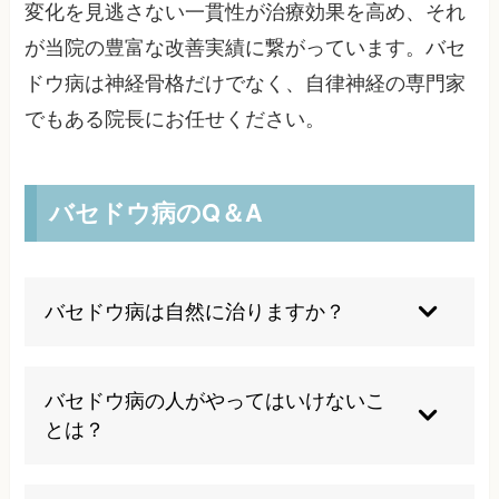
変化を見逃さない一貫性が治療効果を高め、それ
が当院の豊富な改善実績に繋がっています。バセ
ドウ病は神経骨格だけでなく、自律神経の専門家
でもある院長にお任せください。
バセドウ病のQ＆A
バセドウ病は自然に治りますか？
残念ながら、バセドウ病は自然治癒することはあ
りません。適切な治療を受けることで症状をコン
バセドウ病の人がやってはいけないこ
トロールし、寛解状態に持ち込むことは可能です
とは？
が、放置すると症状は悪化し続けます。早期の専
門的な治療が重要です。
過度な運動や激しいストレス、過労は症状を悪化