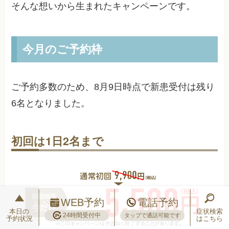
そんな想いから生まれたキャンペーンです。
今月のご予約枠
ご予約多数のため、
8月9日
時点で新患受付は残り
6
名となりました。
初回は1日2名まで
WEB予約
電話予約
本日の
症状検索
24時間受付中
タップで通話可能です
予約状況
はこちら