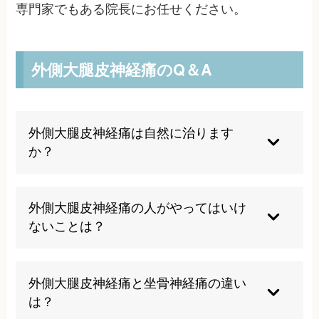
専門家でもある院長にお任せください。
外側大腿皮神経痛のQ＆A
外側大腿皮神経痛は自然に治ります
か？
軽度の場合は原因を取り除くことで自然治癒する
可能性がありますが、慢性化した場合は適切な治
外側大腿皮神経痛の人がやってはいけ
療が必要です。圧迫要因の除去と専門的な施術に
ないことは？
より改善が期待できます。
きついベルトやガードルの着用、長時間の立位、
急激な体重増加は症状を悪化させる可能性があり
外側大腿皮神経痛と坐骨神経痛の違い
ます。また、無理なストレッチや過度な運動も控
は？
えることをお勧めします。