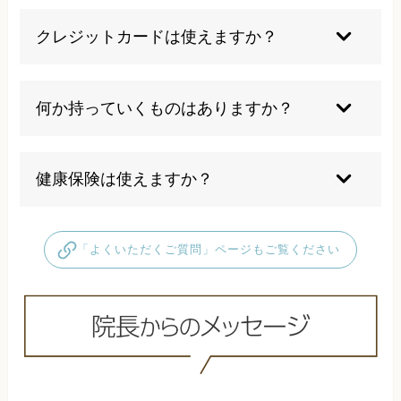
クレジットカードは使えますか？
ご利用いただけます。当院は現金払い、各種クレ
ジットカード、QRコード、交通系IC、アプリ決
何か持っていくものはありますか？
済に対応しております。
ご持参いただくものはありません。必要であれば
お着替えも準備しております。
健康保険は使えますか？
当院で行う整体は、自費による施術となります。
保険適応では限界があるため、より細かなアプロ
「よくいただくご質問」ページもご覧ください
ーチで根本改善を追及し、より良い施術をご提供
するため健康保険適応外の技術を使って施術を行
っております。そのため全ての施術が保険適応外
の自費診療となります。