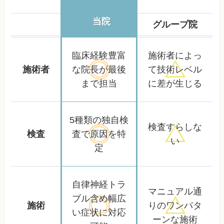
当院
グループ院
臨床経験豊富
施術者によっ
施術者
な院長が
最後
て
技術レベル
まで担当
に差が生じる
5種類の独自検
検査すらしな
検査
査で
原因を特
い
定
自律神経トラ
マニュアル通
ブル含め
幅広
施術
りの
ワンパタ
い症状に対応
ーンな施術