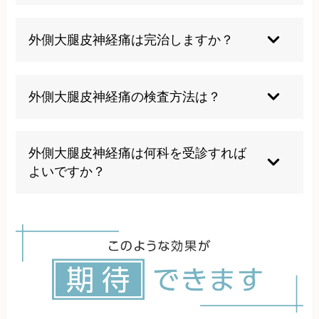
坐骨神経痛はお尻から足にかけての痛みですが、
外側大腿皮神経痛は太ももの外側のみに限定され
外側大腿皮神経痛は完治しますか？
た痛みです。痛みの範囲と特徴が明確に異なりま
す。
原因を特定し適切な治療を行えば、多くの場合改
善が期待できます。早期治療が重要で、当院でも
外側大腿皮神経痛の検査方法は？
多くの改善実績があります。
問診と理学検査が中心で、必要に応じてMRIや神
経伝導検査を行う場合があります。当院では独自
外側大腿皮神経痛は何科を受診すれば
の検査法で原因を特定します。
よいですか？
一般的には整形外科やペインクリニックを受診し
ますが、根本改善を目指すなら専門的な施術が可
能な整体院での治療も有効な選択肢です。