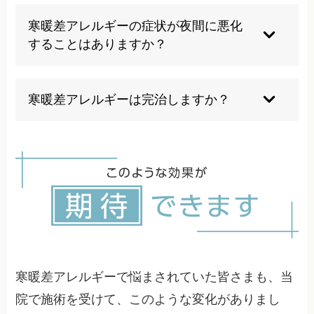
耳鼻咽喉科の受診が推奨されます。症状に応じて
適切な診断と治療が受けられます。ただし、根本
寒暖差アレルギーの症状が夜間に悪化
的な改善には自律神経へのアプローチが必要で
することはありますか？
す。
夜間や寝起きに症状が悪化することがあり、睡眠
の質に影響を与える場合があります。これは自律
寒暖差アレルギーは完治しますか？
神経のバランスが夜間に乱れやすいことが関係し
ています。
完治は難しいですが、症状のコントロールは十分
可能です。適切な施術と生活習慣の改善により、
症状に悩まされない生活を送ることができます。
寒暖差アレルギーで悩まされていた皆さまも、当
院で施術を受けて、このような変化がありまし