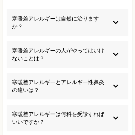
寒暖差アレルギーは自然に治ります
か？
自然治癒は難しいですが、生活習慣の改善や適切
な施術により症状を和らげることが可能です。自
寒暖差アレルギーの人がやってはいけ
律神経のバランスを整えることで、症状の改善が
ないことは？
期待できます。
急激な温度変化を避け、過度なストレスや不規則
な生活を控えることが重要です。また、冷たい飲
寒暖差アレルギーとアレルギー性鼻炎
み物の過度な摂取や薄着での外出も症状を悪化さ
の違いは？
せる可能性があります。
寒暖差アレルギーは温度変化による自律神経の乱
れが原因で、特定のアレルゲンは存在しません。
寒暖差アレルギーは何科を受診すれば
一方、アレルギー性鼻炎は花粉やハウスダストな
いいですか？
どの特定物質が原因となります。