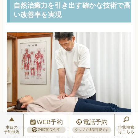
自然治癒力を引き出す確かな技術で高
い改善率を実現
WEB予約
電話予約
本日の
症状検索
西洋医学と東洋医学を調和させた独自の施術は、幅広い
24時間受付中
タップで通話可能です
予約状況
はこちら
症状に対応可能です。乳幼児からご高齢の方まで安心し