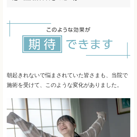
然な治療法で、身体本来の機能を回復させる方法
を重視しています。
起立性調節障害は立ちくらみや血圧変動が顕著
で、思春期に多いのが特徴です。朝起きれない症
状の一因にもなりますが、詳細な検査で見極める
必要があります。
朝起きれないで悩まされていた皆さまも、当院で
施術を受けて、このような変化がありました。