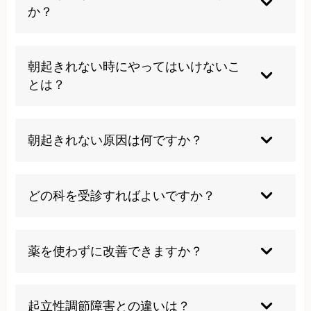
か？
自然に改善する例は少なく、放置すると生活リズ
ムがさらに崩れる恐れがあります。早めに原因を
朝起きれない時にやってはいけないこ
特定して適切なケアを始めることが重要です。身
とは？
体の機能回復には専門的なアプローチが必要で
す。
カフェインの過剰摂取や徹夜はリズムを乱し悪化
します。また無理に起きようとして強いストレス
朝起きれない原因は何ですか？
をかけるのも避けましょう。焦らずに適切な対処
法を見つけることが大切です。
自律神経の乱れ、睡眠リズムの障害、ストレス、
うつ病など多岐にわたります。複数の要因が重な
どの科を受診すればよいですか？
ることが多く、個人により原因は異なるため専門
的な検査による正確な診断が重要です。
まずは内科やかかりつけ医へ相談し、必要に応じ
て睡眠外来や心療内科を紹介してもらうのが一般
薬を使わずに改善できますか？
的です。当院では医学的アプローチとは異なる整
体的な改善方法を提供しています。
生活習慣の見直しと自律神経バランスの調整で改
善する例も多くあります。当院は薬に頼らない自
起立性調節障害との違いは？