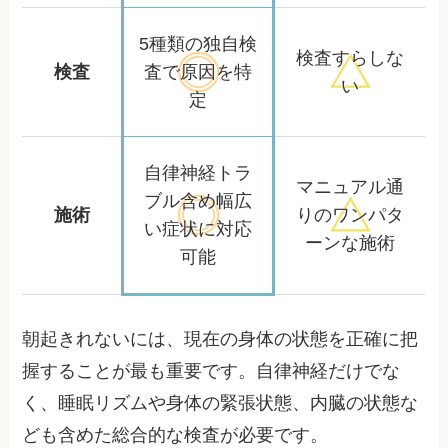
5種類の独自検
検査すらしな
検査
査で
原因を特
い
定
自律神経トラ
マニュアル通
ブル含め
幅広
施術
りの
ワンパタ
い症状に対応
ーンな施術
可能
朝起きれないには、現在の身体の状態を正確に把
握することが最も重要です。自律神経だけでな
く、睡眠リズムや身体の緊張状態、内臓の状態な
ども含めた総合的な検査が必要です。