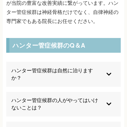
が当院の豊富な改善実績に繋がっています。ハン
ター管症候群は神経骨格だけでなく、自律神経の
専門家でもある院長にお任せください。
ハンター管症候群のQ＆A
ハンター管症候群は自然に治ります
か？
ハンター管症候群は神経の圧迫による症状のた
め、原因となっている筋肉の緊張や姿勢の問題が
ハンター管症候群の人がやってはいけ
解決されない限り、自然治癒は期待できません。
ないことは？
早期に適切な治療を受けることで、症状の悪化を
防ぎ、改善への道筋をつけることが重要です。
あぐら姿勢や足組みは神経を圧迫するため避けて