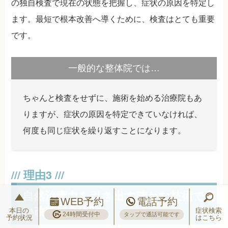
の独自検査で現在の状態を把握し、症状の原因を特定し
ます。最短で根本改善へ導くために、検査はとても重要
です。
一般的な整体院では…
ちゃんと検査をせずに、施術を始める治療院もあ
りますが、症状の原因を特定できていなければ、
何度も同じ症状を繰り返すことになります。
自然治癒力を引き出す確かな技術で高
WEB予約
電話予約
い改善率を実現
本日の
症状検索
24時間受付中
タップで通話可能です
予約状況
はこちら