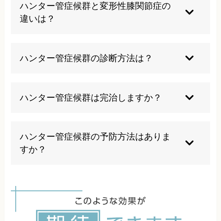
ください。ハイヒールの常用や過度なスクワッ
ハンター管症候群と変形性膝関節症の
ト、長時間の同一姿勢も症状悪化の要因となりま
違いは？
す。また、きつい下着やサポーターの長時間着
用、無理な運動の継続も控えるべきです。
ハンター管症候群は神経の圧迫による症状で、変
形性膝関節症は関節軟骨の摩耗による症状です。
ハンター管症候群の診断方法は？
ハンター管症候群では筋力低下は起こらず、特徴
的な神経症状が現れるのが特徴です。診断には詳
詳細な診察が重要で、特にハンター管直上の圧痛
細な検査が必要です。
点の確認や、圧痛点への局麻剤注入による症状の
ハンター管症候群は完治しますか？
変化を確認します。画像検査では診断が困難な疾
患のため、経験豊富な専門家による診察が不可欠
適切な治療により症状の改善は十分期待できま
です。
す。ただし、完治には個人差があり、根本的な原
ハンター管症候群の予防方法はありま
因を解決し、再発予防のための生活習慣の改善が
すか？
重要になります。当院では根本改善を目指した施
術を行っています。
太ももの筋肉の柔軟性を保つストレッチ、適切な
運動強度の維持、下肢のアライメントを整える運
動などが予防に効果的です。長時間の同一姿勢を
避け、日常生活での姿勢に注意することも大切で