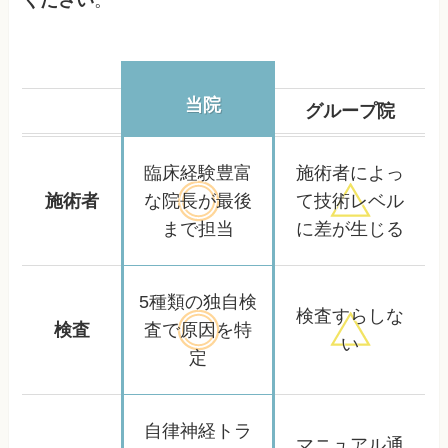
当院
グループ院
臨床経験豊富
施術者によっ
施術者
な院長が
最後
て
技術レベル
まで担当
に差が生じる
5種類の独自検
検査すらしな
検査
査で
原因を特
い
定
自律神経トラ
マニュアル通