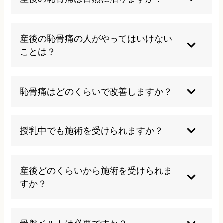
軽度の恥骨痛であれば産後1〜3ヶ月で自然に改善
することもありますが、症状が長引く場合は適切
産後の恥骨痛の人がやってはいけない
な治療が必要です。放置すると慢性化する恐れが
ことは？
あるため、早めの対処をお勧めします。
重いものを持つ、長時間の立ち仕事、激しい運動
は避けましょう。また、足を組む、横座り、うつ
恥骨痛はどのくらいで改善しますか？
伏せ寝なども恥骨に負担をかけるため控えること
が大切です。
個人差がありますが、適切な治療を受けることで
多くの方が2〜4週間程度で症状の改善を実感され
授乳中でも施術を受けられますか？
ています。重症度や生活習慣によって期間は変わ
ります。
はい、当院の施術は授乳中の方でも安全に受けて
いただけます。薬を使わない自然な治療法のた
産後どのくらいから施術を受けられま
め、母乳への影響もありません。
すか？
一般的には産後1ヶ月検診で問題がなければ施術
可能です。ただし、帝王切開の場合は医師の許可