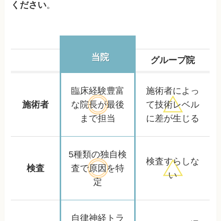
ください
。
当院
グループ院
臨床経験豊富
施術者によっ
施術者
な院長が
最後
て
技術レベル
まで担当
に差が生じる
5種類の独自検
検査すらしな
検査
査で
原因を特
い
定
自律神経トラ