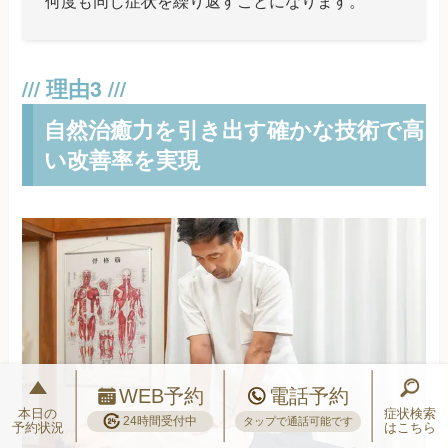
何度も同じ症状を繰り返すことになります。
自然治癒力を引き出す確かな技術で高
い改善率を実現
WEB予約
電話予約
本日の
症状検索
24時間受付中
タップで通話可能です
予約状況
はこちら