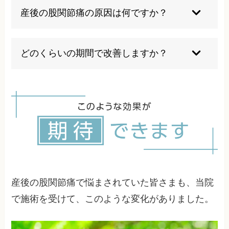
ます。手技療法や運動療法など、薬を使わない治
産後の股関節痛の原因は何ですか？
療法を中心に行うことで安心して治療を受けられ
ます。
ホルモンバランスの変化、骨盤の歪み・開き、筋
力低下、育児動作による継続的な負荷などが複雑
どのくらいの期間で改善しますか？
に絡み合って引き起こされます。
症状の程度や原因により個人差がありますが、適
切な治療を受けることで多くの方が数週間から数
ヶ月で改善を実感されています。
産後の股関節痛で悩まされていた皆さまも、当院
で施術を受けて、このような変化がありました。