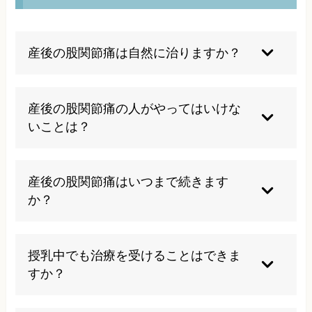
産後の股関節痛は自然に治りますか？
軽度の場合は自然に改善することもありますが、
多くの場合は適切な治療とケアが必要です。放置
産後の股関節痛の人がやってはいけな
すると慢性化する可能性が高いため、早期の対処
いことは？
をお勧めします。
片側での抱っこ、足を組む、横座り、がに股歩行
は避けましょう。また、痛みを我慢して無理な動
産後の股関節痛はいつまで続きます
作を続けることは症状を悪化させる可能性があり
か？
ます。
個人差がありますが、適切な治療を行わない場合
は数ヶ月から数年続くことがあります。早期に適
授乳中でも治療を受けることはできま
切な治療を受けることで改善期間を短縮できま
すか？
す。
はい、授乳中でも安全に受けられる治療法があり