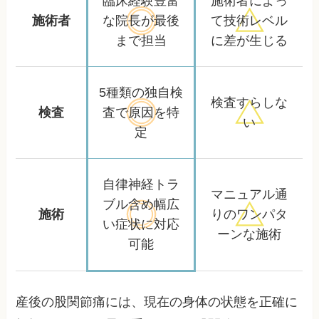
臨床経験豊富
施術者によっ
施術者
な院長が
最後
て
技術レベル
まで担当
に差が生じる
5種類の独自検
検査すらしな
検査
査で
原因を特
い
定
自律神経トラ
マニュアル通
ブル含め
幅広
施術
りの
ワンパタ
い症状に対応
ーンな施術
可能
産後の股関節痛には、現在の身体の状態を正確に