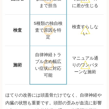
まで担当
に差が生じる
5種類の独自検
検査すらしな
検査
査で
原因を特
い
定
自律神経トラ
マニュアル通
ブル含め
幅広
施術
りの
ワンパタ
い症状に対応
ーンな施術
可能
ほてりの改善には頭蓋骨だけでなく、自律神経や
内臓の状態も重要です。頭部の歪みが血流に影響