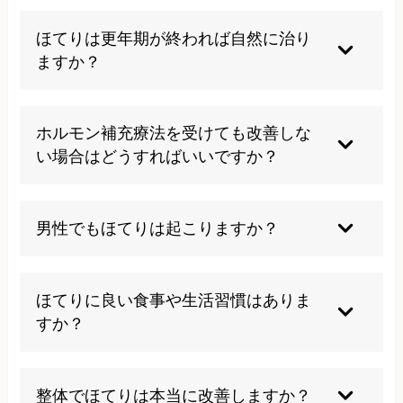
ほてりは更年期が終われば自然に治り
ますか？
多くの場合、更年期が終わるとほてりの症状は軽
減しますが、自律神経の乱れや構造的な問題が残
ホルモン補充療法を受けても改善しな
っている場合は症状が持続することがあります。
い場合はどうすればいいですか？
また、更年期以外の原因によるほてりの場合は、
年齢に関係なく適切な治療が必要です。早めの対
ホルモン補充療法で改善しない場合、ホルモン以
処により改善期間を短縮できます。
外の原因が関与している可能性があります。頭蓋
男性でもほてりは起こりますか？
骨の歪みや自律神経の乱れ、血流障害などが根本
原因となっている場合は、構造的なアプローチが
はい、男性にもほてりは起こります。男性更年期
効果的です。当院では多角的な検査により真の原
障害や自律神経失調症、ストレス過多などが原因
ほてりに良い食事や生活習慣はありま
因を特定し、根本改善を目指します。
となることがあります。女性のほてりと同様に、
すか？
自律神経の乱れや血流障害が関与していることが
多く、適切な治療により改善が期待できます。
大豆イソフラボンを含む食品や、ビタミンE、カ
ルシウムを豊富に含む食材が有効とされていま
整体でほてりは本当に改善しますか？