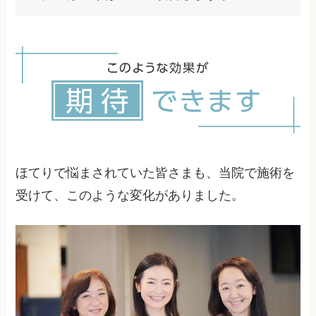
す。また、規則正しい睡眠、適度な運動、ストレ
ス管理も重要です。ただし、根本的な原因が構造
はい、多くの方が整体施術によってほてりの改善
的な問題にある場合は、生活習慣の改善だけでは
を実感されています。特に頭蓋骨の歪みや首肩の
限界があるため、専門的な治療との併用をお勧め
緊張が原因となっている場合は、整体による調整
します。
で血流が改善し、自律神経のバランスが整うこと
で症状が軽減します。当院では根本原因を特定し
た上で、最適な施術を提供しています。
ほてりで悩まされていた皆さまも、当院で施術を
受けて、このような変化がありました。