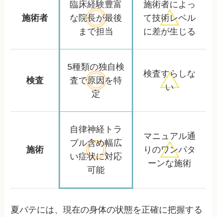
臨床経験豊富
施術者によっ
施術者
な院長が
最後
て
技術レベル
まで担当
に差が生じる
5種類の独自検
検査すらしな
検査
査で
原因を特
い
定
自律神経トラ
マニュアル通
ブル含め
幅広
施術
りの
ワンパタ
い症状に対応
ーンな施術
可能
夏バテには、現在の身体の状態を正確に把握する