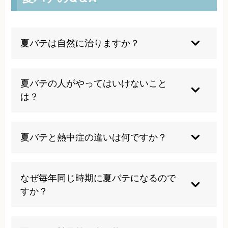
夏バテは自然に治りますか？
夏バテは季節性の症状のため、涼しくなれば自然
に改善することが多いです。しかし根本的な体質
夏バテの人がやってはいけないこと
改善をしなければ毎年繰り返される可能性が高い
は？
ため、適切な対策が重要です。
冷たい飲み物の過剰摂取、エアコンの効かせす
ぎ、不規則な生活リズム、激しい運動、アルコー
夏バテと熱中症の違いは何ですか？
ルの多量摂取は症状を悪化させるため避けるべき
です。
夏バテは慢性的な体調不良の総称で、熱中症は急
性の体温調節機能障害です。熱中症は生命に関わ
なぜ毎年同じ時期に夏バテになるので
る緊急事態ですが、夏バテは日常生活に支障をき
すか？
たす程度の症状です。
体質的に暑さに弱い方や、自律神経の調節機能が
低下している方は、毎年同じパターンで症状が現