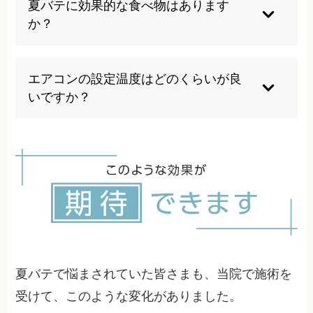
夏バテに効果的な食べ物はあります
れやすくなります。根本的な体質改善が必要で
か？
す。
ビタミンB群を含む豚肉や玄米、ミネラル豊富な
海藻類、水分補給に適したスイカやキュウリなど
エアコンの設定温度はどのくらいが良
の夏野菜が効果的です。消化の良いものを選ぶこ
いですか？
とも大切です。
外気温との差を5℃以内に抑えることが理想的で
す。一般的には28℃前後に設定し、扇風機と併用
することで快適性を保ちながら自律神経への負担
を軽減できます。
夏バテで悩まされていた皆さまも、当院で施術を
受けて、このような変化がありました。