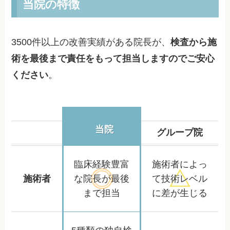
当院の特徴
3500件以上の改善実績がある院長が、
検査から施
術を最後まで責任をもって担当しますのでご安心
ください
。
当院
グループ院
臨床経験豊富
施術者によっ
施術者
な院長が
最後
て
技術レベル
まで担当
に差が生じる