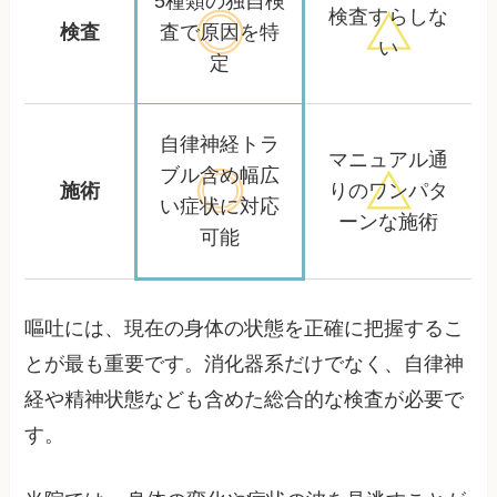
5種類の独自検
検査すらしな
検査
査で
原因を特
い
定
自律神経トラ
マニュアル通
ブル含め
幅広
施術
りの
ワンパタ
い症状に対応
ーンな施術
可能
嘔吐には、現在の身体の状態を正確に把握するこ
とが最も重要です。消化器系だけでなく、自律神
経や精神状態なども含めた総合的な検査が必要で
す。