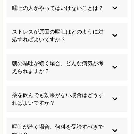
改善しますが、慢性的な嘔吐は根本的な原因の治
嘔吐の人がやってはいけないことは？
療が必要です。放置すると悪化する可能性があり
ます。
脱水を防ぐため、水分摂取を完全に止めないこと
が重要です。また、無理に食事を摂ったり、アル
ストレスが原因の嘔吐はどのように対
コールを飲んだりすることは避けましょう。
処すればよいですか？
ストレス管理が重要で、リラクゼーション法や適
度な運動が効果的です。身体全体のバランスを整
朝の嘔吐が続く場合、どんな病気が考
える治療により、ストレスへの抵抗力を高めるこ
えられますか？
とができます。
逆流性食道炎、胃潰瘍、自律神経失調症などが考
えられます。ストレスや生活習慣の乱れが影響し
薬を飲んでも効果がない場合はどうす
ている場合も多く、総合的な評価が必要です。
ればよいですか？
薬物療法以外のアプローチが必要な場合がありま
す。生活習慣の改善や、身体全体のバランスを整
嘔吐が続く場合、何科を受診すべきで
える治療法を検討することをお勧めします。