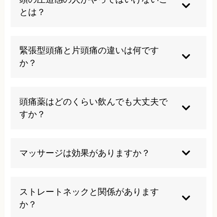
な治療が必要です。放置すると症状が悪化する可
とは？
能性があるため、早めの対処をお勧めします。
長時間の同一姿勢、過度なストレス、睡眠不足、
頭痛薬の乱用は避けるべきです。また、無理な運
緊張型頭痛と片頭痛の違いは何です
動や首への強い刺激も症状を悪化させる可能性が
か？
あります。
緊張型頭痛は締め付けられるような痛みで動いて
も悪化しませんが、片頭痛はズキズキとした拍動
頭痛薬はどのくらい飲んでも大丈夫で
性の痛みで動くと悪化し、吐き気を伴うことが多
すか？
いです。
月に10日以上の服用は薬物乱用頭痛を引き起こす
リスクがあります。頻繁に必要な場合は医師に相
マッサージは効果がありますか？
談し、根本的な治療を検討することが重要です。
首や肩の筋肉の緊張をほぐすマッサージは一時的
な効果が期待できますが、根本的な原因を解決し
ストレートネックと関係があります
なければ症状は再発します。適切な施術が必要で
か？
す。