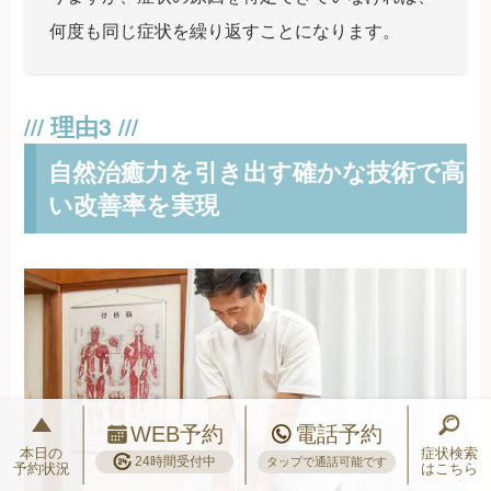
何度も同じ症状を繰り返すことになります。
自然治癒力を引き出す確かな技術で高
い改善率を実現
WEB予約
電話予約
本日の
症状検索
24時間受付中
タップで通話可能です
予約状況
はこちら