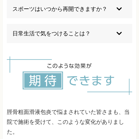
くは診察時にご説明します。
染を起こした場合には外科的切除が検討されるこ
スポーツはいつから再開できますか？
とがあります。しかし、多くの場合は手術を避け
て改善可能です。当院では手術を避けるための治
痛みと腫れが完全に消失し、膝の動きに制限がな
療に力を入れています。
くなってから段階的に再開することが重要です。
日常生活で気をつけることは？
通常は症状改善から1-2週間程度の期間をおいて
再開します。無理な復帰は再発の原因となるため
膝をつく作業時はクッションを使用し、体重管理
慎重に判断いたします。
を心がけ、適度な運動で膝周囲の筋力を維持する
ことが大切です。また、症状の再発防止のため正
しい姿勢を意識することも重要です。具体的な注
意点は治療時にお伝えします。
脛骨粗面滑液包炎で悩まされていた皆さまも、当
院で施術を受けて、このような変化がありまし
た。