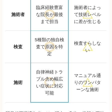
臨床経験豊富
施術者によっ
施術者
な院長が
最後
て
技術レベル
まで担当
に差が生じる
5種類の独自検
検査すらしな
検査
査で
原因を特
い
定
自律神経トラ
マニュアル通
ブル含め
幅広
施術
りの
ワンパタ
い症状に対応
ーンな施術
可能