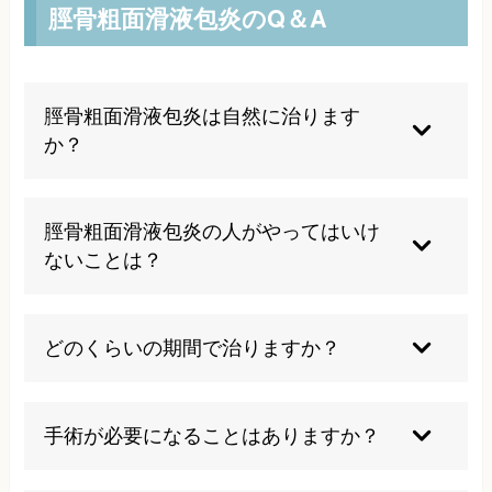
脛骨粗面滑液包炎のQ＆A
脛骨粗面滑液包炎は自然に治ります
か？
軽度の場合は適切な安静により自然治癒する可能
性もありますが、慢性化したものや繰り返し炎症
脛骨粗面滑液包炎の人がやってはいけ
を起こしているケースでは専門的な治療が必要で
ないことは？
す。放置すると悪化する可能性が高いため早期の
対処をお勧めします。
膝をつく動作、長時間の正座、激しいスポーツは
症状を悪化させる可能性があるため避けるべきで
どのくらいの期間で治りますか？
す。また、無理なマッサージも炎症を悪化させる
ことがあります。日常生活では膝に負担をかけな
症状の程度により異なりますが、適切な治療を行
い動作を心がけることが大切です。
えば2-4週間で改善することが多いです。ただ
手術が必要になることはありますか？
し、慢性化している場合はより長期間の治療が必
要になることがあります。個人差もあるため詳し
保存的治療で改善しない慢性例や、滑液包内に感