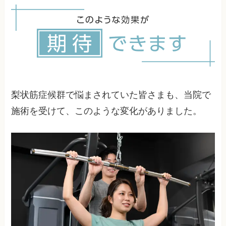
診断には専門的な検査が必要です。
立ちます。特に股関節周囲の筋肉をバランスよく
鍛えることと、柔軟性を高めるストレッチが効果
的です。ただし、無理な運動や間違った方法は症
状を悪化させる可能性があるため、専門家の指導
を受けることをお勧めします。
梨状筋症候群で悩まされていた皆さまも、当院で
施術を受けて、このような変化がありました。