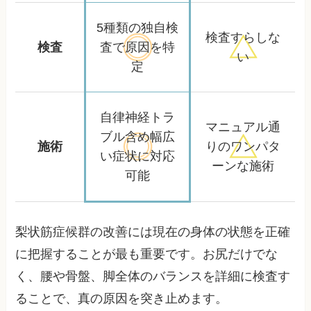
5種類の独自検
検査すらしな
検査
査で
原因を特
い
定
自律神経トラ
マニュアル通
ブル含め
幅広
施術
りの
ワンパタ
い症状に対応
ーンな施術
可能
梨状筋症候群の改善には現在の身体の状態を正確
に把握することが最も重要です。お尻だけでな
く、腰や骨盤、脚全体のバランスを詳細に検査す
ることで、真の原因を突き止めます。