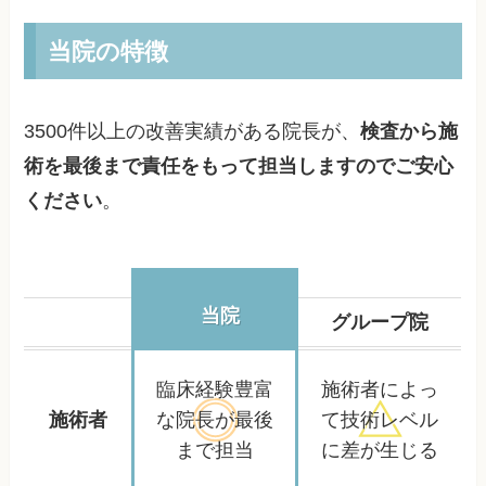
当院の特徴
3500件以上の改善実績がある院長が、
検査から施
術を最後まで責任をもって担当しますのでご安心
ください
。
当院
グループ院
臨床経験豊富
施術者によっ
施術者
な院長が
最後
て
技術レベル
まで担当
に差が生じる