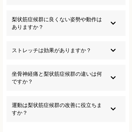
軽度の場合は休息や生活習慣の改善で症状が和ら
ぐことはありますが、完全に自然治癒することは
梨状筋症候群に良くない姿勢や動作は
稀です。原因となる姿勢や動作パターンを改善せ
ありますか？
ずに放置すると、慢性化して治療が長期間必要に
なることが多いです。早期の適切な対処が重要で
長時間の座位姿勢、特に足を組んだり財布を後ろ
す。
ポケットに入れた状態での座位は避けるべきで
ストレッチは効果がありますか？
す。また、内股での歩行や腰を反らした姿勢も梨
状筋に負担をかけます。重いものを持ち上げる際
適切な梨状筋のストレッチは症状の緩和に効果的
は腰を曲げるのではなく、膝を曲げて腰を落とし
です。ただし、痛みが強い急性期には逆効果にな
坐骨神経痛と梨状筋症候群の違いは何
てから持ち上げるようにしましょう。
ることもあります。また、ストレッチだけでは根
ですか？
本的な原因解決にはならないことが多いため、専
門家による適切な指導と総合的なアプローチが重
坐骨神経痛は症状を表す言葉で、その原因はさま
要です。
ざまです。腰椎椎間板ヘルニアや脊柱管狭窄症な
運動は梨状筋症候群の改善に役立ちま
どが一般的ですが、梨状筋症候群もその一つで
すか？
す。梨状筋症候群は特にお尻の深部に痛みの起点
があり、座位で悪化する特徴があります。正確な
適切な運動は筋力バランスの改善や血流促進に役