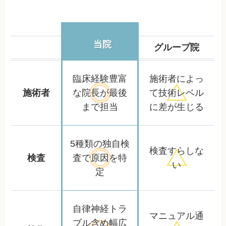
当院
グループ院
臨床経験豊富
施術者によっ
施術者
な院長が
最後
て
技術レベル
まで担当
に差が生じる
5種類の独自検
検査すらしな
検査
査で
原因を特
い
定
自律神経トラ
マニュアル通
ブル含め
幅広