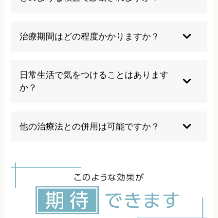
い。また、自己判断でのマッサージや無理なスト
レッチは症状を悪化させる可能性があるため注意
腱反射テスト、神経伝導検査、MRI検査などを組
が必要です。
み合わせて診断します。当院では詳細な問診と身
治療期間はどの程度かかりますか？
体検査により、症状の原因を特定し、最適な治療
方針を決定いたします。
症状の程度や原因により異なりますが、一般的に
は数週間から数ヶ月の治療期間が必要です。軽度
日常生活で気をつけることはあります
の場合は短期間で改善することもありますが、継
か？
続的な治療とケアが重要になります。
正しい姿勢の維持、適度な運動、長時間の同一姿
勢の回避が重要です。デスクワークの際は定期的
他の治療法との併用は可能ですか？
な休憩とストレッチを心がけ、首や肩への負担を
軽減することが症状改善につながります。
当院の治療は他の治療法との併用も可能です。た
だし、治療内容によっては相互作用がある場合も
ありますので、必ず事前にご相談ください。最適
な治療計画を一緒に検討いたします。