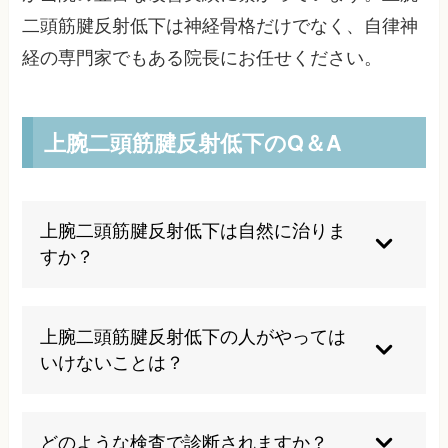
二頭筋腱反射低下は神経骨格だけでなく、自律神
経の専門家でもある院長にお任せください。
上腕二頭筋腱反射低下のQ＆A
上腕二頭筋腱反射低下は自然に治りま
すか？
軽度の場合は自然回復する可能性もありますが、
神経の損傷が進行している場合は適切な治療が必
上腕二頭筋腱反射低下の人がやっては
要です。放置すると症状が悪化し、筋萎縮が進む
いけないことは？
恐れがあるため、早期の専門的な評価と治療をお
勧めします。
重い物を無理に持ち上げる、長時間同じ姿勢を続
ける、首や肩に負担をかける動作は避けてくださ
どのような検査で診断されますか？