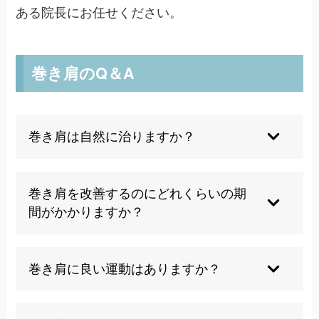
ある院長にお任せください。
巻き肩のQ＆A
巻き肩は自然に治りますか？
残念ながら、巻き肩は自然に治ることは稀です。
むしろ放置すると、筋肉のアンバランスが固定化
巻き肩を改善するのにどれくらいの期
され、さらに悪化する傾向にあります。日常生活
間がかかりますか？
の姿勢習慣を改善し、適切な運動と専門的な施術
を組み合わせることで、効果的に改善することが
個人差がありますが、症状の程度や継続期間、生
できます。
活習慣などによって異なります。軽度の場合は数
巻き肩に良い運動はありますか？
週間から数ヶ月で改善が見られることがあります
が、長年の習慣で固定化した巻き肩の場合は、半
胸の筋肉のストレッチと背中の筋肉の強化が効果
年以上かかることもあります。定期的な施術と自
的です。ただし、個人の状態によって適切な運動