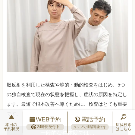
脳反射を利用した検査や静的・動的検査をはじめ、5つ
の独自検査で現在の状態を把握し、症状の原因を特定し
ます。最短で根本改善へ導くために、検査はとても重要
です。
WEB予約
電話予約
本日の
症状検索
24時間受付中
タップで通話可能です
予約状況
はこちら
一般的な整体院では…