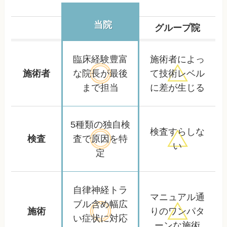
当院
グループ院
臨床経験豊富
施術者によっ
施術者
な院長が
最後
て
技術レベル
まで担当
に差が生じる
5種類の独自検
検査すらしな
検査
査で
原因を特
い
定
自律神経トラ
マニュアル通
ブル含め
幅広
施術
りの
ワンパタ
い症状に対応
ーンな施術