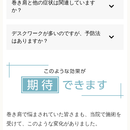
巻き肩と他の症状は関連しています
宅でのケアを組み合わせることで、効率的に改善
は異なります。間違った方法では症状が悪化する
か？
していくことが可能です。
こともあるため、専門家の指導のもとで行うこと
をお勧めします。当院では、あなたの状態に合わ
はい、巻き肩は肩こり、頭痛、腰痛、呼吸の浅さ
せた適切な運動指導も行っています。
など、様々な症状と関連していることがありま
デスクワークが多いのですが、予防法
す。姿勢の崩れは全身のバランスに影響するた
はありますか？
め、一見関係ないように思える症状も、実は巻き
肩が原因となっていることがあります。総合的な
定期的な休憩と姿勢の確認が重要です。1時間に
検査と施術が重要です。
一度は立ち上がって肩を回したり、背筋を伸ばし
たりする習慣をつけましょう。また、モニターの
高さを目線に合わせる、椅子の高さを適切に調整
するなど、作業環境の見直しも効果的です。当院
では、あなたの職場環境に合わせた具体的なアド
バイスも提供しています。
巻き肩で悩まされていた皆さまも、当院で施術を
受けて、このような変化がありました。