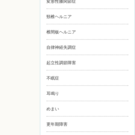
変形性膝関節症
頸椎ヘルニア
椎間板ヘルニア
自律神経失調症
起立性調節障害
不眠症
耳鳴り
めまい
更年期障害