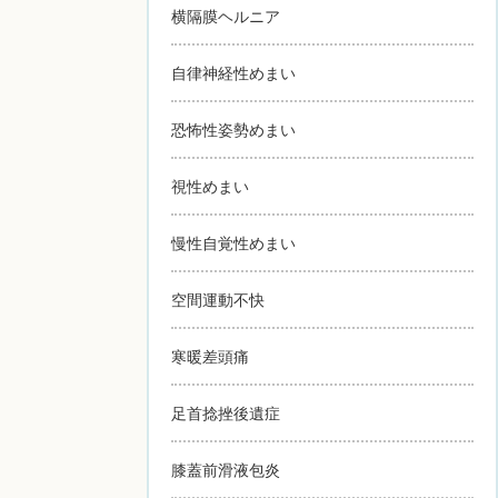
横隔膜ヘルニア
自律神経性めまい
恐怖性姿勢めまい
視性めまい
慢性自覚性めまい
空間運動不快
寒暖差頭痛
足首捻挫後遺症
膝蓋前滑液包炎