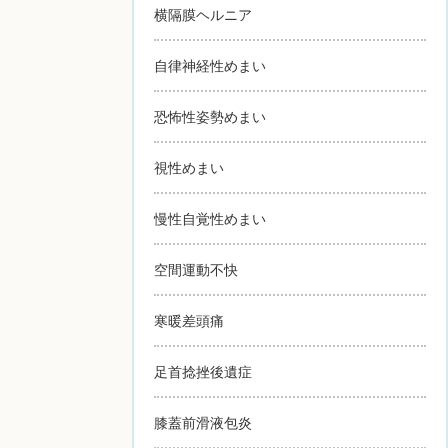
横隔膜ヘルニア
自律神経性めまい
恐怖性姿勢めまい
視性めまい
慢性自覚性めまい
空間運動不快
寒暖差頭痛
足首捻挫後遺症
膝蓋前滑液包炎