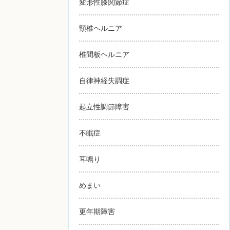
変形性膝関節症
頸椎ヘルニア
椎間板ヘルニア
自律神経失調症
起立性調節障害
不眠症
耳鳴り
めまい
更年期障害