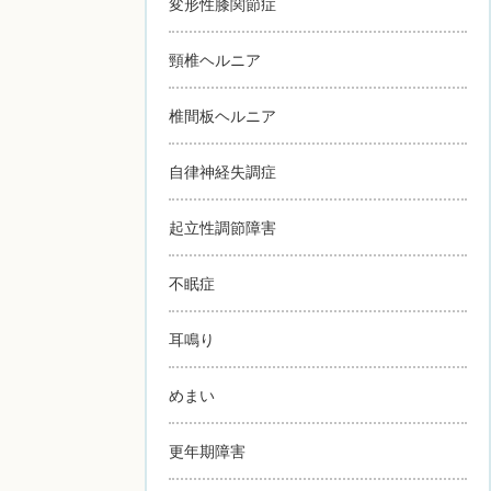
変形性膝関節症
頸椎ヘルニア
椎間板ヘルニア
自律神経失調症
起立性調節障害
不眠症
耳鳴り
めまい
更年期障害