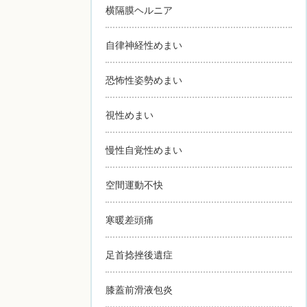
横隔膜ヘルニア
自律神経性めまい
恐怖性姿勢めまい
視性めまい
慢性自覚性めまい
空間運動不快
寒暖差頭痛
足首捻挫後遺症
膝蓋前滑液包炎