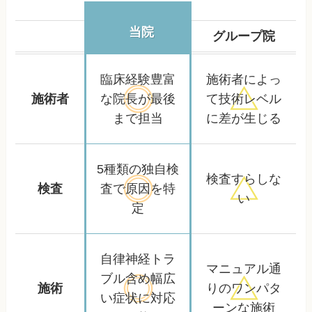
当院
グループ院
臨床経験豊富
施術者によっ
施術者
な院長が
最後
て
技術レベル
まで担当
に差が生じる
5種類の独自検
検査すらしな
検査
査で
原因を特
い
定
自律神経トラ
マニュアル通
ブル含め
幅広
施術
りの
ワンパタ
い症状に対応
ーンな施術