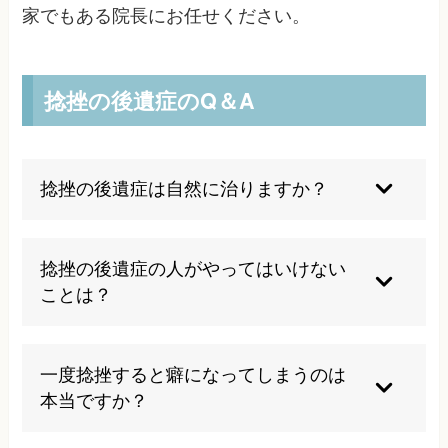
家でもある院長にお任せください。
捻挫の後遺症のQ＆A
捻挫の後遺症は自然に治りますか？
残念ながら後遺症は自然治癒しません。損傷した
靭帯や癒着した組織は適切な治療なしには改善せ
捻挫の後遺症の人がやってはいけない
ず、むしろ悪化する可能性があります。早期の専
ことは？
門的な治療が重要です。
痛みを我慢しての運動継続、不適切なストレッ
チ、長時間の同一姿勢は避けるべきです。また自
一度捻挫すると癖になってしまうのは
己判断での放置は症状悪化につながるため注意が
本当ですか？
必要です。
はい、適切な治療を受けないと靭帯の強度が低下