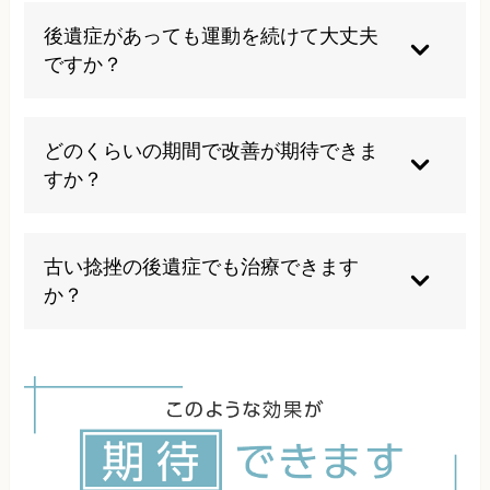
し、足首の安定性が損なわれるため捻挫を繰り返
後遺症があっても運動を続けて大丈夫
しやすくなります。初回の適切な治療とリハビリ
ですか？
が重要です。
専門家の指導なしでの運動継続は危険です。足首
の状態を適切に評価し、段階的な運動プログラム
どのくらいの期間で改善が期待できま
を実施することで安全に運動復帰することが可能
すか？
です。
症状の程度や個人差により異なりますが、適切な
治療により数週間から数ヶ月で改善が期待できま
古い捻挫の後遺症でも治療できます
す。重要なのは根気よく継続的な治療を受けるこ
か？
とです。
はい、何年前の捻挫でも適切なアプローチにより
改善が期待できます。時間が経過していても諦め
ずに、まずは専門家にご相談ください。