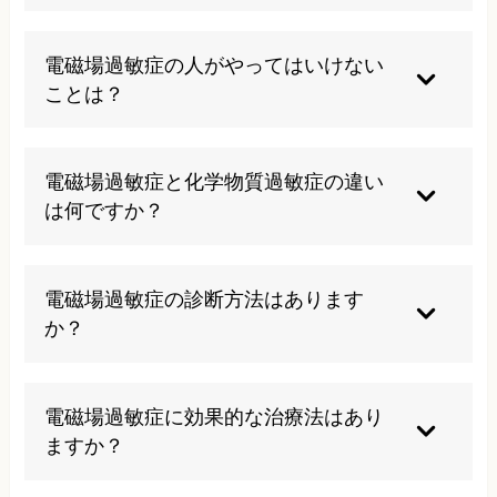
電磁場過敏症は自然治癒が困難な症状です。適切
な治療と生活環境の改善により症状の軽減は可能
電磁場過敏症の人がやってはいけない
ですが、根本的な体質改善が必要です。早期発
ことは？
見・早期治療が重要になります。
長時間の電子機器使用、Wi-Fi環境での長時間滞
在、電磁波の強い場所での作業は避けるべきで
電磁場過敏症と化学物質過敏症の違い
す。ストレスや睡眠不足も症状を悪化させるため
は何ですか？
注意が必要です。
電磁場過敏症は電磁波が原因で、化学物質過敏症
は化学物質が原因です。ただし、両方を併発する
電磁場過敏症の診断方法はあります
患者も多く、相互に影響し合うことがあります。
か？
現在、確立された診断基準はありません。症状の
詳細な聞き取りと、他の疾患の除外診断により総
電磁場過敏症に効果的な治療法はあり
合的に判断されることが多いです。
ますか？
体質改善を目的とした整体治療、栄養療法、生活