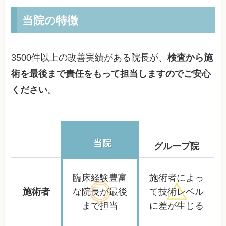
当院の特徴
3500件以上の改善実績がある院長が、
検査から施
術を最後まで責任をもって担当しますのでご安心
ください
。
当院
グループ院
臨床経験豊富
施術者によっ
施術者
な院長が
最後
て
技術レベル
まで担当
に差が生じる