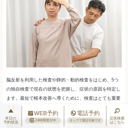
脳反射を利用した検査や静的・動的検査をはじめ、5つ
の独自検査で現在の状態を把握し、症状の原因を特定し
ます。最短で根本改善へ導くために、検査はとても重要
です。
WEB予約
電話予約
本日の
症状検索
24時間受付中
タップで通話可能です
予約状況
はこちら
一般的な整体院では…