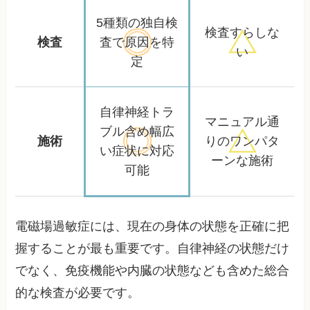
5種類の独自検
検査すらしな
検査
査で
原因を特
い
定
自律神経トラ
マニュアル通
ブル含め
幅広
施術
りの
ワンパタ
い症状に対応
ーンな施術
可能
電磁場過敏症には、現在の身体の状態を正確に把
握することが最も重要です。自律神経の状態だけ
でなく、免疫機能や内臓の状態なども含めた総合
的な検査が必要です。