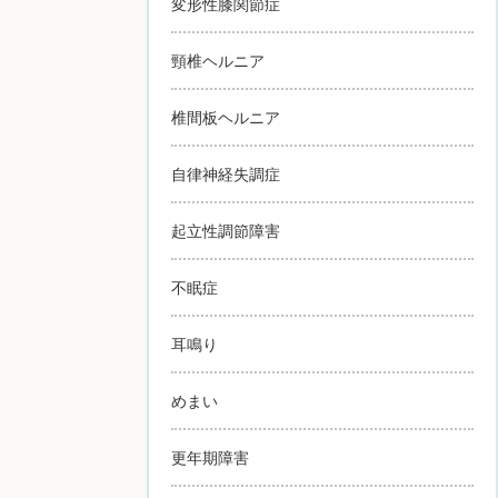
変形性膝関節症
頸椎ヘルニア
椎間板ヘルニア
自律神経失調症
起立性調節障害
不眠症
耳鳴り
めまい
更年期障害