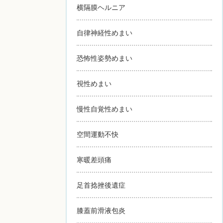
横隔膜ヘルニア
自律神経性めまい
恐怖性姿勢めまい
視性めまい
慢性自覚性めまい
空間運動不快
寒暖差頭痛
足首捻挫後遺症
膝蓋前滑液包炎