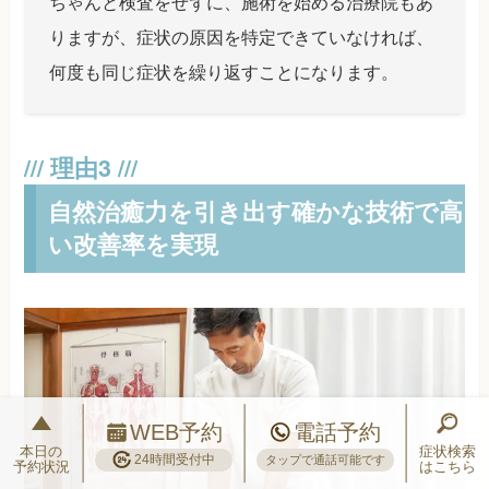
ちゃんと検査をせずに、施術を始める治療院もあ
りますが、症状の原因を特定できていなければ、
何度も同じ症状を繰り返すことになります。
自然治癒力を引き出す確かな技術で高
い改善率を実現
WEB予約
電話予約
本日の
症状検索
24時間受付中
タップで通話可能です
予約状況
はこちら