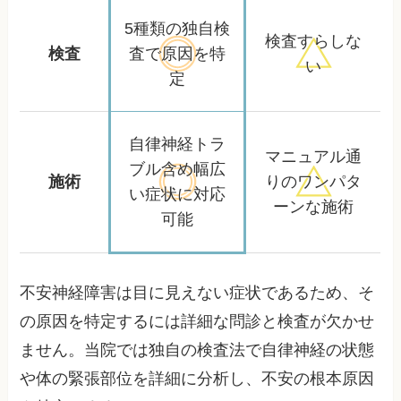
5種類の独自検
検査すらしな
検査
査で
原因を特
い
定
自律神経トラ
マニュアル通
ブル含め
幅広
施術
りの
ワンパタ
い症状に対応
ーンな施術
可能
不安神経障害は目に見えない症状であるため、そ
の原因を特定するには詳細な問診と検査が欠かせ
ません。当院では独自の検査法で自律神経の状態
や体の緊張部位を詳細に分析し、不安の根本原因