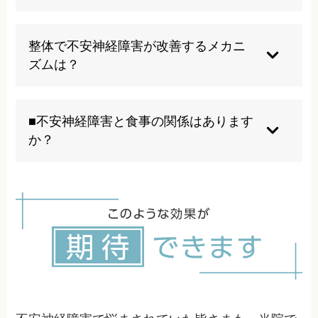
寧に対応いたします。お子様の成長段階に合わせ
た優しい施術で、安心して受けていただけます。
パニック発作が起きたら、まず深呼吸を心がけて
ください。ゆっくりと鼻から息を吸い、口からゆ
整体で不安神経障害が改善するメカニ
っくり吐き出す呼吸を繰り返します。「これは一
ズムは？
時的な発作であり、命に関わるものではない」と
自分に言い聞かせることも効果的です。可能であ
整体施術により頭蓋骨や頸椎の歪みを調整するこ
れば静かな場所に移動し、リラックスできる姿勢
とで、脳への血流や脳脊髄液の循環が改善しま
■不安神経障害と食事の関係はあります
をとりましょう。
す。また、自律神経の調整により、過剰な交感神
か？
経の興奮を抑え、副交感神経の働きを促進しま
す。これにより脳内の神経伝達物質のバランスが
食事は脳内の神経伝達物質の生成に大きく関わる
整い、不安感の軽減につながります。
ため、不安神経障害と密接な関係があります。特
に糖質の過剰摂取や加工食品、カフェインの摂り
すぎは血糖値の急激な変動を引き起こし、不安感
を悪化させることがあります。オメガ3脂肪酸や
ビタミンB群、マグネシウムを含む食品は神経系
の健康維持に役立ちます。