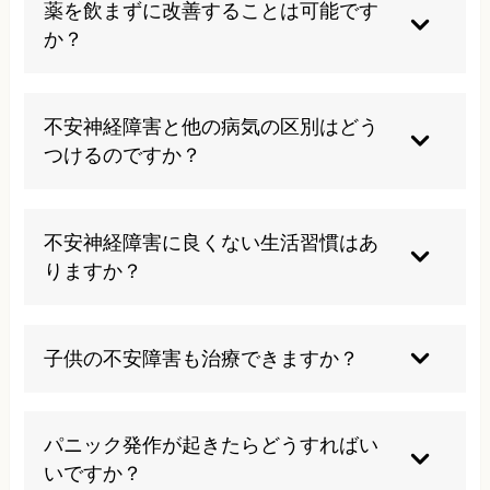
薬を飲まずに改善することは可能です
か？
可能です。当院では薬に頼らない自然な改善を目
指しています。身体の歪みや緊張を取り除き、自
不安神経障害と他の病気の区別はどう
律神経のバランスを整えることで、不安症状の根
つけるのですか？
本原因にアプローチします。ただし、現在服薬中
の方は、医師と相談しながら徐々に減薬していく
不安症状は様々な身体疾患でも現れることがあり
ことをお勧めします。
ます。甲状腺機能亢進症や心臓疾患、呼吸器疾患
不安神経障害に良くない生活習慣はあ
などでも似たような症状が出ることがあるため、
りますか？
まずは医療機関での検査をお勧めします。当院で
は初回カウンセリングで詳細な問診を行い、必要
不規則な睡眠、カフェインやアルコールの過剰摂
に応じて医療機関への受診をご案内しています。
取、運動不足などは不安症状を悪化させる要因と
子供の不安障害も治療できますか？
なります。また、ストレスの多い環境に長時間さ
らされることも避けるべきです。バランスの取れ
はい、お子様の不安障害にも対応しています。子
た食事と適度な運動、十分な休息を心がけること
供の場合は大人と異なる表現で不安を示すことが
パニック発作が起きたらどうすればい
が大切です。
あるため、専門的な知識を持った当院の院長が丁
いですか？