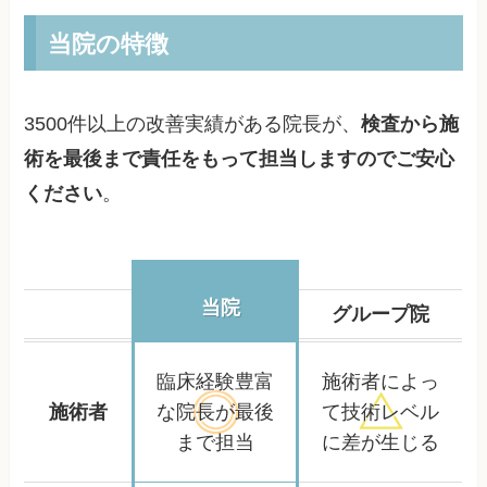
当院の特徴
3500件以上の改善実績がある院長が、
検査から施
術を最後まで責任をもって担当しますのでご安心
ください
。
当院
グループ院
臨床経験豊富
施術者によっ
施術者
な院長が
最後
て
技術レベル
まで担当
に差が生じる