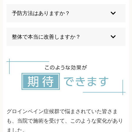
ることもあります。個人差が大きいため、詳しく
痛みが完全に消失し、機能が回復してからの段階
は検査後にご説明いたします。
的な復帰が原則です。痛みが残ったまま復帰する
予防方法はありますか？
と再発のリスクが高くなります。復帰時期は症状
の改善度合いと競技レベルによって個別に判断い
体幹の安定性向上、股関節周辺の筋力バランス改
たします。
善、適切なウォーミングアップとクールダウンが
整体で本当に改善しますか？
効果的です。また、オーバートレーニングを避
け、身体の状態に応じた適切な運動量の調整も重
はい、多くの方が整体施術によってグロインペイ
要な予防策となります。
ン症候群の改善を実感されています。特に機能的
な問題が原因となっている場合は、整体による全
身調整で根本的な改善が期待できます。ただし、
重篤な器質的疾患がある場合は医師との連携も重
要です。
グロインペイン症候群で悩まされていた皆さま
も、当院で施術を受けて、このような変化があり
ました。