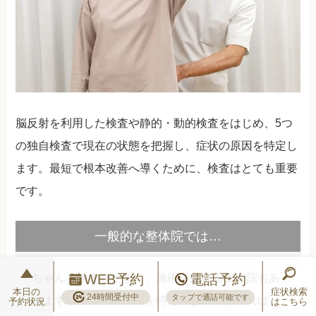
脳反射を利用した検査や静的・動的検査をはじめ、5つ
の独自検査で現在の状態を把握し、症状の原因を特定し
ます。最短で根本改善へ導くために、検査はとても重要
です。
一般的な整体院では…
ちゃんと検査をせずに、施術を始める治療院もあ
WEB予約
電話予約
本日の
症状検索
24時間受付中
タップで通話可能です
りますが、症状の原因を特定できていなければ、
予約状況
はこちら