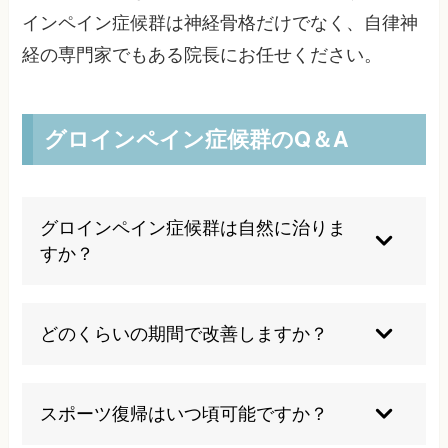
インペイン症候群は神経骨格だけでなく、自律神
経の専門家でもある院長にお任せください。
グロインペイン症候群のQ＆A
グロインペイン症候群は自然に治りま
すか？
軽度であれば適切な安静により自然治癒する場合
もありますが、多くの場合は専門的な治療が必要
どのくらいの期間で改善しますか？
です。特に慢性化したものは自然治癒は困難で、
適切な治療なしには症状が長期化する傾向があり
症状の程度や慢性化の度合いによって大きく異な
ます。早期の専門的な対処が重要です。
ります。急性期であれば数週間で改善することも
スポーツ復帰はいつ頃可能ですか？
ありますが、慢性化している場合は数ヶ月を要す