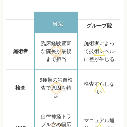
当院
グループ院
臨床経験豊富
施術者によっ
施術者
な院長が
最後
て
技術レベル
まで担当
に差が生じる
5種類の独自検
検査すらしな
検査
査で
原因を特
い
定
自律神経トラ
マニュアル通
ブル含め
幅広