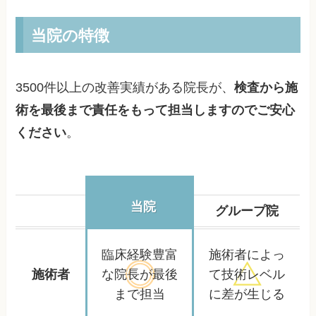
当院の特徴
3500件以上の改善実績がある院長が、
検査から施
術を最後まで責任をもって担当しますのでご安心
ください
。
当院
グループ院
臨床経験豊富
施術者によっ
施術者
な院長が
最後
て
技術レベル
まで担当
に差が生じる