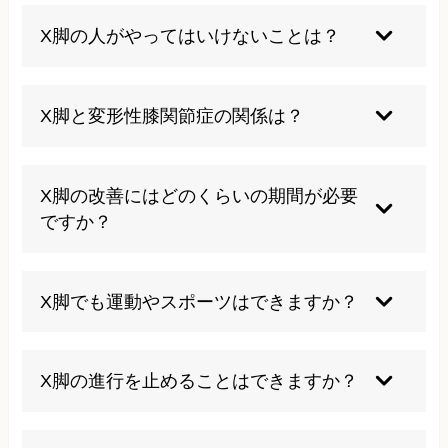
幼少期の生理的なX脚は成長とともに自然に改善
しますが、成人のX脚は適切な治療やケアなしに
X脚の人がやってはいけないことは？
自然治癒することは困難です。
ぺたんこ座りや横座り、長時間の正座、足を組む
習慣は避けるべきです。これらの姿勢はX脚を悪
X脚と変形性膝関節症の関係は？
化させる可能性があります。
X脚により膝の外側に負担がかかり続けること
で、軟骨の摩耗が進行し、変形性膝関節症の発症
X脚の改善にはどのくらいの期間が必要
リスクが高まります。
ですか？
症状の程度により異なりますが、軽度の場合は数
ヶ月から半年程度、重度の場合はより長期間の治
X脚でも運動やスポーツはできますか？
療が必要になることがあります。
適切な指導のもとであれば可能ですが、膝に負担
をかけすぎないよう注意が必要です。症状がある
X脚の進行を止めることはできますか？
場合は専門家に相談することをお勧めします。
適切な運動療法や姿勢改善により、進行を遅らせ