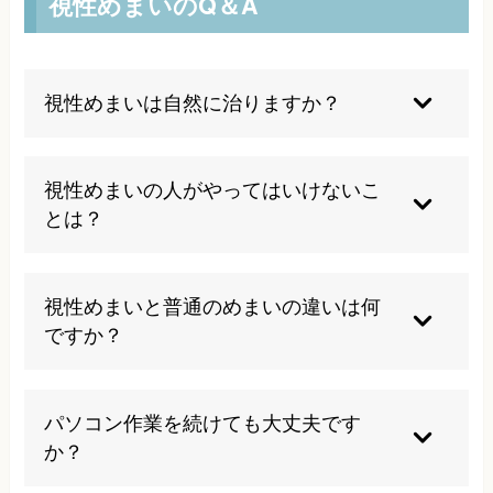
視性めまいのQ＆A
視性めまいは自然に治りますか？
視性めまいは多くの場合、根本的な原因を取り除
かない限り自然治癒は困難です。視覚と平衡感覚
視性めまいの人がやってはいけないこ
の協調不全や頸椎の問題が関わっているため、適
とは？
切な治療が必要になります。
長時間の連続したパソコン作業や読書は症状を悪
化させる可能性があります。また急激な頭の動き
視性めまいと普通のめまいの違いは何
や明暗の変化が激しい環境は避けることをお勧め
ですか？
します。
視性めまいは視覚情報が関わるめまいで、画面を
見た後や視覚的な刺激で症状が現れます。一般的
パソコン作業を続けても大丈夫です
なめまいは内耳の問題が多く、頭を動かしたとき
か？
に症状が現れることが特徴です。