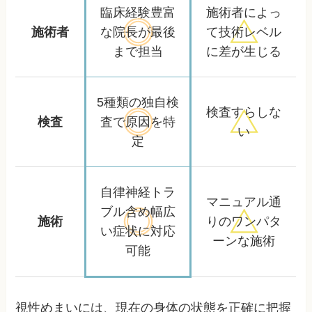
臨床経験豊富
施術者によっ
施術者
な院長が
最後
て
技術レベル
まで担当
に差が生じる
5種類の独自検
検査すらしな
検査
査で
原因を特
い
定
自律神経トラ
マニュアル通
ブル含め
幅広
施術
りの
ワンパタ
い症状に対応
ーンな施術
可能
視性めまいには、現在の身体の状態を正確に把握