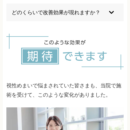
適度な休憩を取りながらであれば問題ありません
が、連続した長時間の作業は症状を悪化させる可
どのくらいで改善効果が現れますか？
能性があります。1時間に1回は休憩を取ることを
お勧めします。
個人差がありますが、適切な治療を行えば数回の
施術で症状の軽減を感じる方が多いです。完全な
改善には数週間から数ヶ月かかる場合もありま
す。
視性めまいで悩まされていた皆さまも、当院で施
術を受けて、このような変化がありました。