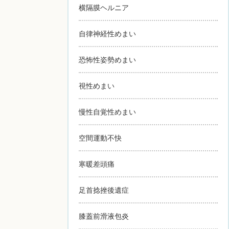
横隔膜ヘルニア
自律神経性めまい
恐怖性姿勢めまい
視性めまい
慢性自覚性めまい
空間運動不快
寒暖差頭痛
足首捻挫後遺症
膝蓋前滑液包炎