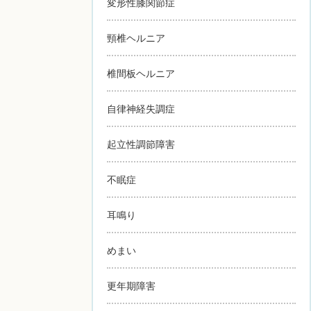
変形性膝関節症
頸椎ヘルニア
椎間板ヘルニア
自律神経失調症
起立性調節障害
不眠症
耳鳴り
めまい
更年期障害