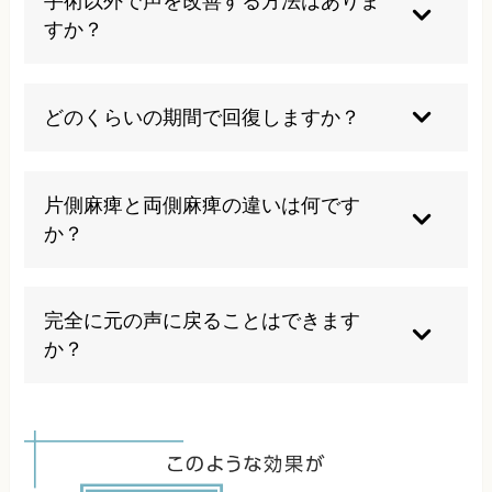
手術以外で声を改善する方法はありま
喫煙も症状を悪化させる可能性があります。
すか？
発声訓練や声帯注入術など、手術以外の治療選択
肢があります。症状の程度により適切な治療法を
どのくらいの期間で回復しますか？
選択することで改善が期待できます。
原因や症状の程度により異なりますが、発症から
半年程度で改善の判断をします。治療開始後は数
片側麻痺と両側麻痺の違いは何です
週間から数ヶ月で効果を実感できることが多いで
か？
す。
片側麻痺は声のかすれが主な症状ですが、両側麻
痺では呼吸困難も伴います。両側麻痺の方が重篤
完全に元の声に戻ることはできます
で、緊急治療が必要になることがあります。
か？
完全な回復は困難な場合もありますが、適切な治
療により日常生活に支障のないレベルまで改善す
ることは十分に可能です。