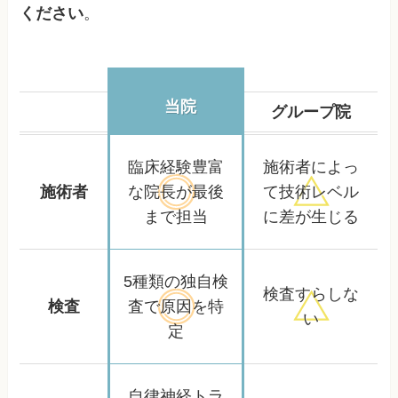
ください
。
当院
グループ院
臨床経験豊富
施術者によっ
施術者
な院長が
最後
て
技術レベル
まで担当
に差が生じる
5種類の独自検
検査すらしな
検査
査で
原因を特
い
定
自律神経トラ