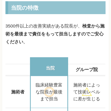
当院の特徴
3500件以上の改善実績がある院長が、
検査から施
術を最後まで責任をもって担当しますのでご安心
ください
。
当院
グループ院
臨床経験豊富
施術者によっ
施術者
な院長が
最後
て
技術レベル
まで担当
に差が生じる