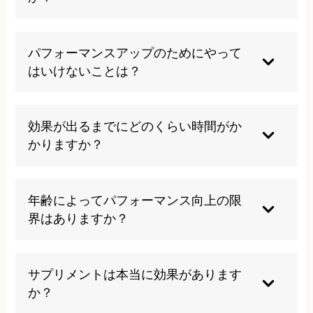
パフォーマンス低下は単純な疲労とは異なり、複
数の要因が複雑に絡み合った状態のため、自然治
パフォーマンスアップのためにやって
癒は期待できません。適切な原因分析と専門的な
はいけないことは？
アプローチが必要です。放置すると症状が進行
し、より深刻な状態になる可能性があります。
過度なトレーニングや睡眠不足、栄養の偏りは避
けるべきです。また、根拠のないサプリメントの
効果が出るまでにどのくらい時間がか
過剰摂取や、短期間での急激な変化を求めること
かりますか？
も逆効果になります。無理な運動や極端な食事制
限も身体に負担をかけるため控えましょう。
個人差はありますが、適切な施術と生活改善によ
り2-3週間で体調の変化を実感し、2-3ヶ月で明確
年齢によってパフォーマンス向上の限
なパフォーマンス向上を感じる方が多いです。継
界はありますか？
続的な施術により、より安定した改善が期待でき
ます。
年齢に関係なく、適切なアプローチにより改善は
可能です。むしろ年齢を重ねるほど、効率的な身
サプリメントは本当に効果があります
体の使い方や回復方法を身につけることが重要に
か？
なります。当院では幅広い年齢層の方が改善を実