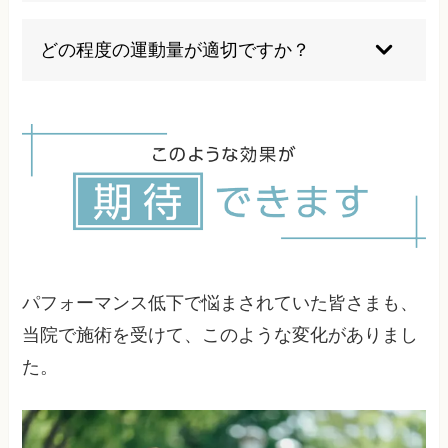
感されています。
サプリメントだけでは根本的な改善は困難です。
身体の状態を正常化した上で、必要に応じて適切
どの程度の運動量が適切ですか？
な栄養補給を行うことで効果が期待できます。ま
ずは身体機能の改善を優先することをお勧めしま
現在の体力レベルや生活状況により適切な運動量
す。
は異なります。専門家による身体評価を受け、個
人に合わせたプログラムを組むことが重要です。
無理のない範囲から始めて、徐々に強度を上げて
いくことが効果的です。
パフォーマンス低下で悩まされていた皆さまも、
当院で施術を受けて、このような変化がありまし
た。