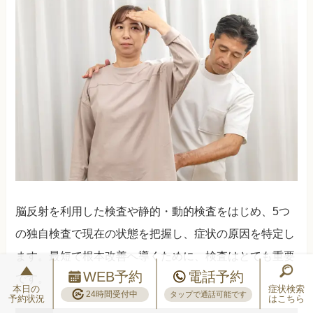
脳反射を利用した検査や静的・動的検査をはじめ、5つ
の独自検査で現在の状態を把握し、症状の原因を特定し
ます。最短で根本改善へ導くために、検査はとても重要
WEB予約
電話予約
です。
本日の
症状検索
24時間受付中
タップで通話可能です
予約状況
はこちら