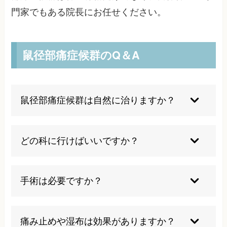
門家でもある院長にお任せください。
鼠径部痛症候群のQ＆A
鼠径部痛症候群は自然に治りますか？
残念ながら、鼠径部痛症候群は自然治癒すること
は困難です。複数の原因が絡み合って発症するた
どの科に行けばいいですか？
め、適切な治療なしには改善が期待できません。
しかし、適切な治療と生活習慣の改善により症状
一般的には整形外科やスポーツ整形外科が適切と
の改善は十分可能です。早期の対処が重要となり
されています。しかし、根本原因へのアプローチ
手術は必要ですか？
ます。
には整体治療も非常に有効です。当院では医療機
関との連携も図りながら、最適な治療を提供いた
多くの場合は保存療法で改善が期待できます。当
します。
院では手術を避けたい方にも対応可能な治療法を
痛み止めや湿布は効果がありますか？