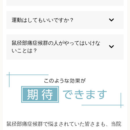
提供しており、実際に多くの患者様が手術を回避
して改善されています。まずは保存的治療を試さ
一時的な緩和にはなりますが、根本治療にはなり
れることをお勧めします。
ません。症状の原因に対する適切なアプローチが
運動はしてもいいですか？
必要です。当院では薬に頼らない根本的な改善を
目指した治療を行っています。
痛みが強い時は控えめにし、症状に合わせた適切
な運動療法を行うことが重要です。無理な運動は
鼠径部痛症候群の人がやってはいけな
症状を悪化させる可能性があるため、専門家の指
いことは？
導のもとで行うことをお勧めします。
痛みを無視して無理に運動を続けることです。ま
た、急激な方向転換やキック動作、長時間の同一
姿勢も避けるべきです。適切な休息と段階的な活
動復帰が重要です。
鼠径部痛症候群で悩まされていた皆さまも、当院