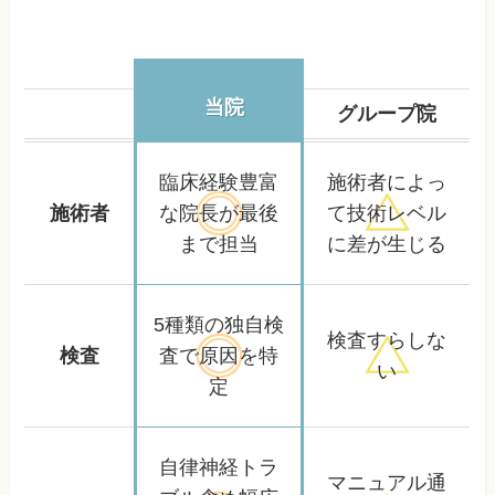
当院
グループ院
臨床経験豊富
施術者によっ
施術者
な院長が
最後
て
技術レベル
まで担当
に差が生じる
5種類の独自検
検査すらしな
検査
査で
原因を特
い
定
自律神経トラ
マニュアル通