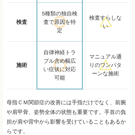
5種類の独自検
検査すらしな
検査
査で
原因を特
い
定
自律神経トラ
マニュアル通
ブル含め
幅広
施術
りの
ワンパタ
い症状に対応
ーンな施術
可能
母指ＣＭ関節症の改善には手指だけでなく、前腕
や肩甲骨、姿勢全体の状態も重要です。手首の負
担が肩や背中から影響を受けていることもあるか
らです。