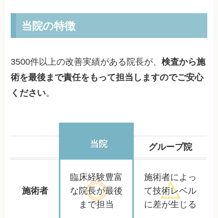
当院の特徴
3500件以上の改善実績がある院長が、
検査から施
術を最後まで責任をもって担当しますのでご安心
ください
。
当院
グループ院
臨床経験豊富
施術者によっ
施術者
な院長が
最後
て
技術レベル
まで担当
に差が生じる