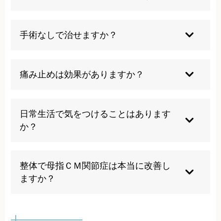
残念ながら、母指ＣＭ関節症は自然治癒すること
はありません。一度すり減った軟骨は自然には再
手術なしで治せますか？
生しないからです。しかし、適切な治療や生活習
慣の改善によって症状の進行を遅らせたり、痛み
はい、手術なしでも正しい施術と生活指導で症状
を軽減したりすることは可能です。早期発見・早
の改善は可能です。当院では多くの方が手術を回
痛み止めは効果がありますか？
期治療が重要です。
避して症状の改善を実感されています。ただし、
重度の変形がある場合は医師との連携も重要にな
痛み止めは一時的な症状緩和には効果があります
ります。
が、根本的な問題解決にはなりません。長期間の
日常生活で気をつけることはあります
服用は副作用のリスクもあるため、根本的な原因
か？
に対するアプローチを並行して行うことをお勧め
します。
手指に過度な負担をかける動作を避け、適度な休
息を取ることが重要です。また、手首や指のスト
整体で母指ＣＭ関節症は本当に改善し
レッチを定期的に行い、血流を改善することも効
ますか？
果的です。重いものを持つときは両手を使うな
ど、工夫することで症状の悪化を防げます。
はい、多くの方が整体施術によって母指ＣＭ関節
症の改善を実感されています。特に手首や前腕の