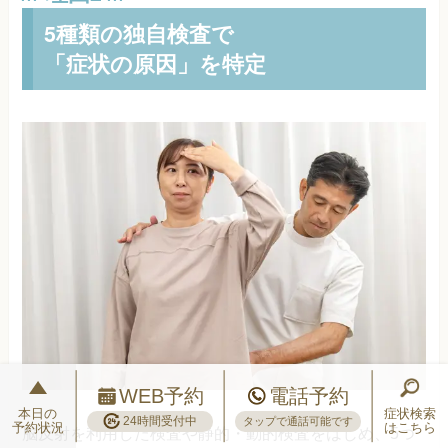
5種類の独自検査で
「症状の原因」を特定
WEB予約
電話予約
本日の
症状検索
24時間受付中
タップで通話可能です
予約状況
はこちら
脳反射を利用した検査や静的・動的検査をはじめ、5つ