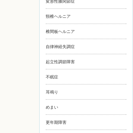
変形性膝関節症
頸椎ヘルニア
椎間板ヘルニア
自律神経失調症
起立性調節障害
不眠症
耳鳴り
めまい
更年期障害