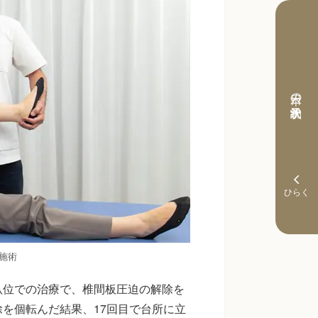
本日の予約状況
施術
臥位での治療で、椎間板圧迫の解除を
を個転んだ結果、17回目で台所に立