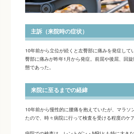
主訴（来院時の症状）
10年前から立位が続くと左臀部に痛みを発症して
臀部に痛みが昨年1月から発症。前屈や後屈、回旋
態であった。
来院に至るまでの経緯
10年前から慢性的に腰痛を抱えていたが、マラソ
たので、時々病院に行って検査を受ける程度のケ
病院での検査は、レントゲン・MRIとも特に大き