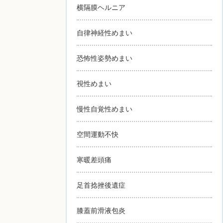
横隔膜ヘルニア
自律神経性めまい
恐怖性姿勢めまい
視性めまい
慢性自覚性めまい
空間運動不快
寒暖差頭痛
足首捻挫後遺症
膝蓋前滑液包炎