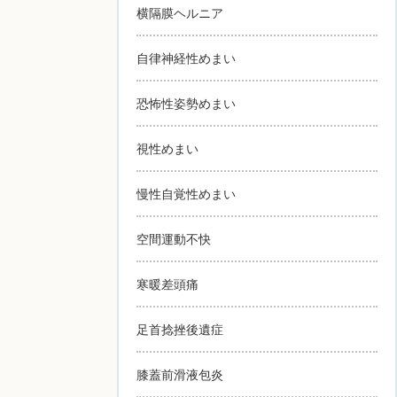
横隔膜ヘルニア
自律神経性めまい
恐怖性姿勢めまい
視性めまい
慢性自覚性めまい
空間運動不快
寒暖差頭痛
足首捻挫後遺症
膝蓋前滑液包炎