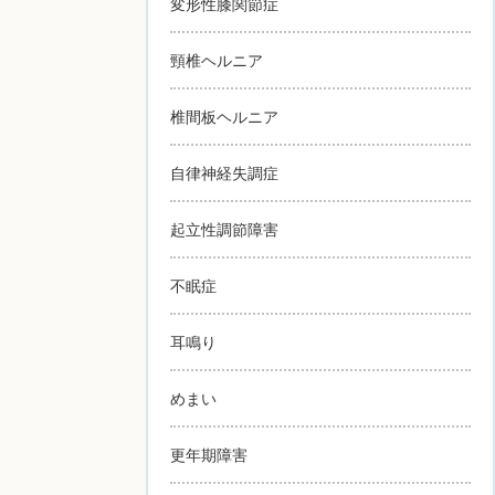
変形性膝関節症
頸椎ヘルニア
椎間板ヘルニア
自律神経失調症
起立性調節障害
不眠症
耳鳴り
めまい
更年期障害