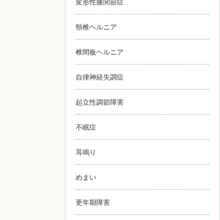
変形性膝関節症
頸椎ヘルニア
椎間板ヘルニア
自律神経失調症
起立性調節障害
不眠症
耳鳴り
めまい
更年期障害