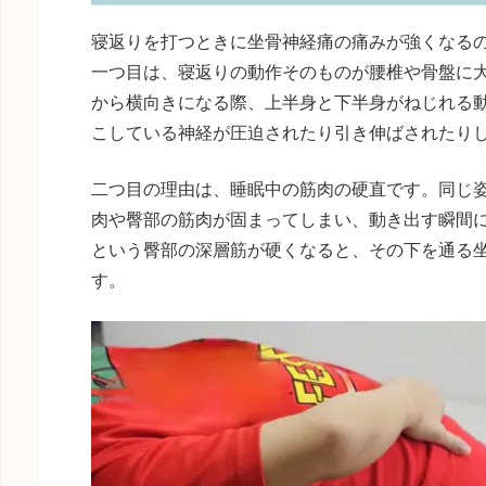
寝返りを打つときに坐骨神経痛の痛みが強くなる
一つ目は、寝返りの動作そのものが腰椎や骨盤に
から横向きになる際、上半身と下半身がねじれる
こしている神経が圧迫されたり引き伸ばされたり
二つ目の理由は、睡眠中の筋肉の硬直です。同じ
肉や臀部の筋肉が固まってしまい、動き出す瞬間
という臀部の深層筋が硬くなると、その下を通る
す。