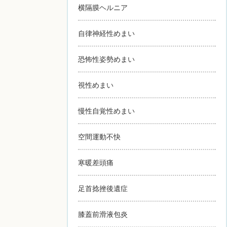
横隔膜ヘルニア
自律神経性めまい
恐怖性姿勢めまい
視性めまい
慢性自覚性めまい
空間運動不快
寒暖差頭痛
足首捻挫後遺症
膝蓋前滑液包炎