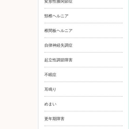
変形性膝関節症
頸椎ヘルニア
椎間板ヘルニア
自律神経失調症
起立性調節障害
不眠症
耳鳴り
めまい
更年期障害