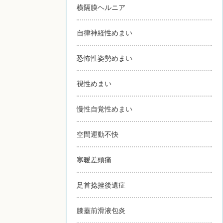
横隔膜ヘルニア
自律神経性めまい
恐怖性姿勢めまい
視性めまい
慢性自覚性めまい
空間運動不快
寒暖差頭痛
足首捻挫後遺症
膝蓋前滑液包炎