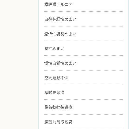
横隔膜ヘルニア
自律神経性めまい
恐怖性姿勢めまい
視性めまい
慢性自覚性めまい
空間運動不快
寒暖差頭痛
足首捻挫後遺症
膝蓋前滑液包炎