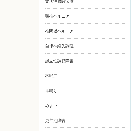
変形性膝関節症
頸椎ヘルニア
椎間板ヘルニア
自律神経失調症
起立性調節障害
不眠症
耳鳴り
めまい
更年期障害