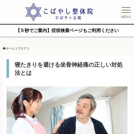
MENU
【５秒でご案内】症状検索ページもご利用ください
ホーム
ブログ
寝たきりを避ける坐骨神経痛の正しい対処
法とは