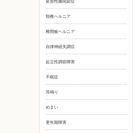
変形性膝関節症
頸椎ヘルニア
椎間板ヘルニア
自律神経失調症
起立性調節障害
不眠症
耳鳴り
めまい
更年期障害