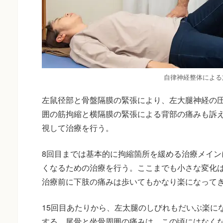
自律神経整体による
左鼠径部と骨盤隔膜の緊張により、左大腿神経の
囲の筋拘縮と横隔膜の緊張による背部の痛みも訴
視して治療を行う。
8回目までは基本的に拘縮箇所を緩める治療メイン
くなるための治療を行う。ここまでも小さな変化は
治療前に下肢の痛みは歩いてもかなり楽になって
15回目あたりから、左太腿のしびれもだいぶ楽に
する。尾骨と坐骨周囲の痛みは、この頃にはなく