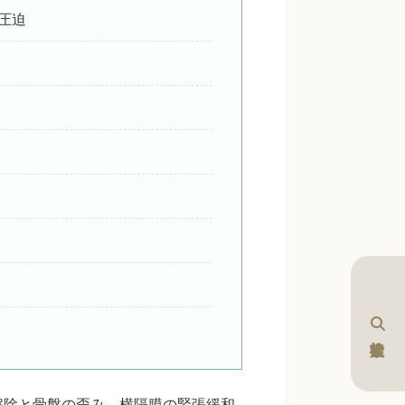
経圧迫
解除と骨盤の歪み、横隔膜の緊張緩和