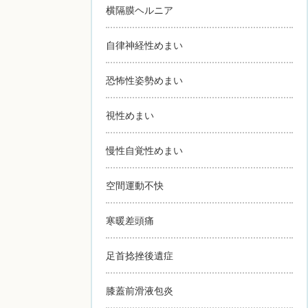
横隔膜ヘルニア
自律神経性めまい
恐怖性姿勢めまい
視性めまい
慢性自覚性めまい
空間運動不快
寒暖差頭痛
足首捻挫後遺症
膝蓋前滑液包炎