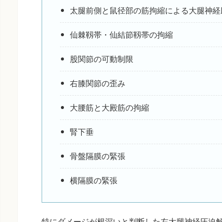
太腿前側と鼠径部の筋拘縮による大腿神
仙棘靱帯・仙結節靱帯の拘縮
股関節の可動制限
右膝関節の歪み
大腰筋と大殿筋の拘縮
腎下垂
骨盤隔膜の緊張
横隔膜の緊張
特にダメージが根深いと判断した左大腿神経圧迫