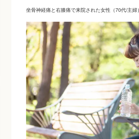
坐骨神経痛と右膝痛で来院された女性（70代/主