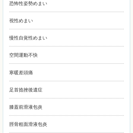
恐怖性姿勢めまい
視性めまい
慢性自覚性めまい
空間運動不快
寒暖差頭痛
足首捻挫後遺症
膝蓋前滑液包炎
脛骨粗面滑液包炎