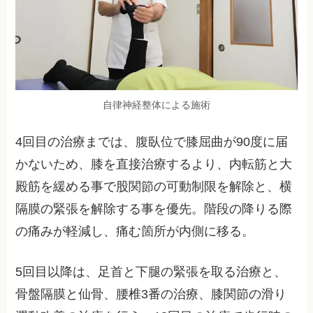
自律神経整体による施術
4回目の治療までは、腹臥位で膝屈曲が90度に届
かないため、膝を直接治療するより、内転筋と大
殿筋を緩める事で股関節の可動制限を解除と、横
隔膜の緊張を解除する事を優先。階段の降りる際
の痛みが軽減し、痛む箇所が内側に移る。
5回目以降は、足首と下腿の緊張を取る治療と、
骨盤隔膜と仙骨、腰椎3番の治療、膝関節の滑り