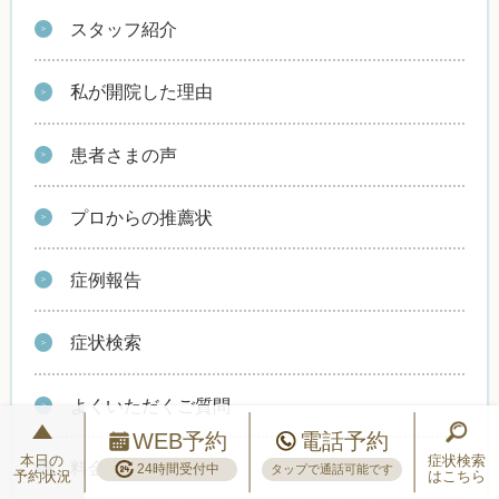
スタッフ紹介
私が開院した理由
患者さまの声
プロからの推薦状
症例報告
症状検索
よくいただくご質問
WEB予約
電話予約
本日の
症状検索
料金
24時間受付中
タップで通話可能です
予約状況
はこちら