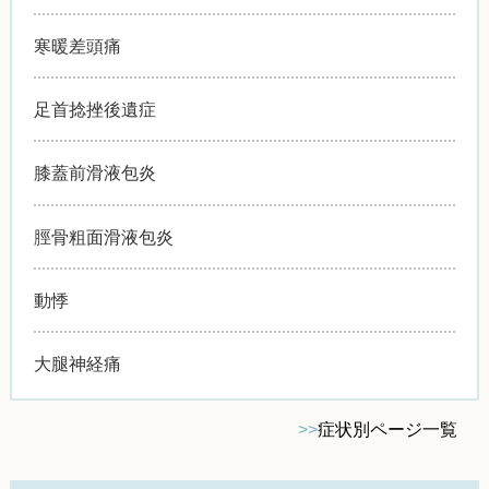
寒暖差頭痛
足首捻挫後遺症
膝蓋前滑液包炎
脛骨粗面滑液包炎
動悸
大腿神経痛
>>
症状別ページ一覧