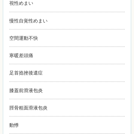
視性めまい
慢性自覚性めまい
空間運動不快
寒暖差頭痛
足首捻挫後遺症
膝蓋前滑液包炎
脛骨粗面滑液包炎
動悸