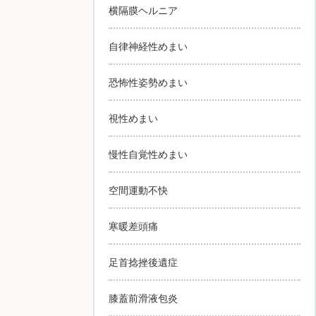
横隔膜ヘルニア
自律神経性めまい
恐怖性姿勢めまい
視性めまい
慢性自覚性めまい
空間運動不快
寒暖差頭痛
足首捻挫後遺症
膝蓋前滑液包炎