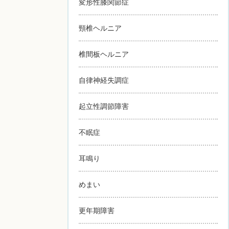
変形性膝関節症
頸椎ヘルニア
椎間板ヘルニア
自律神経失調症
起立性調節障害
不眠症
耳鳴り
めまい
更年期障害