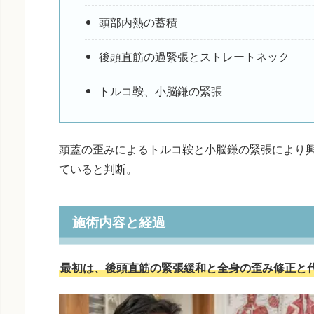
頭部内熱の蓄積
後頭直筋の過緊張とストレートネック
トルコ鞍、小脳鎌の緊張
頭蓋の歪みによるトルコ鞍と小脳鎌の緊張により
ていると判断。
施術内容と経過
最初は、後頭直筋の緊張緩和と全身の歪み修正と