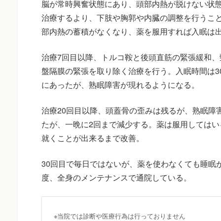
脳が常時興奮状態にあり、頭部内熱が脱けない状
治療するより、下肢や胸郭や内臓の調整を行うこ
部内熱の蓄積がなくなり、薬を服用すれば入眠は
治療7回目以降、トルコ鞍と後頭直筋の緊張緩和、
盤隔膜の緊張を取り除く治療を行う。入眠時間は3
にあったが、熟眠障害が現れるようになる。
治療20回目以降、頭蓋骨の歪みは残るが、熟眠障
たが、一晩に2回まで減少する。薬は服用してはい
就くことが出来るまで改善。
30回目で毎日ではないが、薬を使わなくても睡眠
度、全身のメンテナンスで通院している。
※当院では診断や医療行為は行っておりません