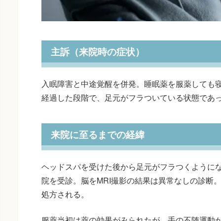
主訴（来院時の症状）
入眠障害と中途覚醒を併発。睡眠薬を服薬しても寝
経過した段階で、足元がフラついている状態であ
来院に至るまでの経緯
ヘッドスパを受けた後から足元がフラつくように
院を受診。脳をMRI撮影の結果は異常なしの診断
処方される。
服薬当初は薬の効果がみられたが、手の不随運動