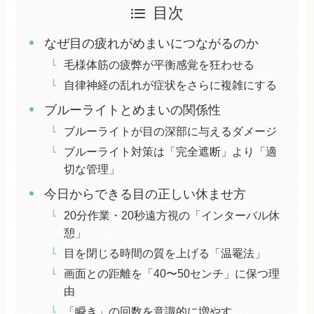
目次
なぜ目の疲れがめまいにつながるのか
毛様体筋の疲弊が平衡感覚を狂わせる
自律神経の乱れが症状をさらに複雑にする
ブルーライトとめまいの関係性
ブルーライトが目の深部に与えるダメージ
ブルーライト対策は「完全遮断」より「適
切な管理」
今日からできる目の正しい休ませ方
20分作業・20秒遠方視の「インターバル休
憩」
目を閉じる時間の質を上げる「温罨法」
画面との距離を「40〜50センチ」に保つ理
由
「瞬き」の回数を意識的に増やす