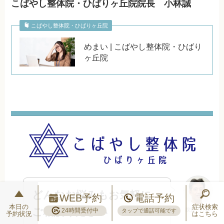
こばやし整体院・ひばりヶ丘院院長 小林誠
こばやし整体院・ひばりヶ丘院
めまい | こばやし整体院・ひばり
ヶ丘院
どんなお悩みもお気軽に
WEB予約
電話予約
本日の
症状検索
ご相談ください
24時間受付中
院長：小林
タップで通話可能です
予約状況
はこちら