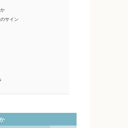
のか
足のサイン
法
チ
歩
か