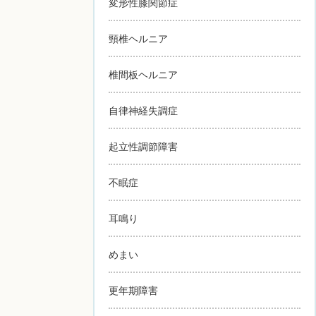
変形性膝関節症
頸椎ヘルニア
椎間板ヘルニア
自律神経失調症
起立性調節障害
不眠症
耳鳴り
めまい
更年期障害