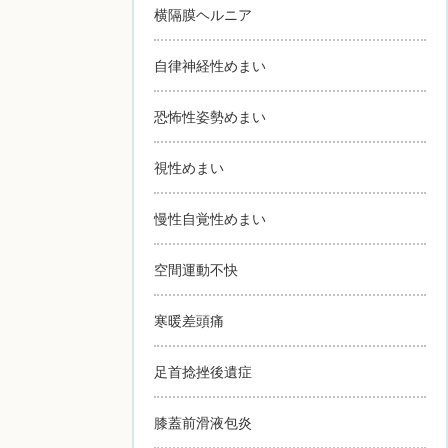
横隔膜ヘルニア
自律神経性めまい
恐怖性姿勢めまい
視性めまい
慢性自覚性めまい
空間運動不快
寒暖差頭痛
足首捻挫後遺症
膝蓋前滑液包炎